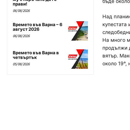
бъде около
прави!
06/08/2026
Над планин
купестата 
Времето във Варна – 6
август 2026
следобедни
06/08/2026
На много м
продължи д
Времето във Варна в
вятър. Мак
четвъртък
около 19°, 
05/08/2026