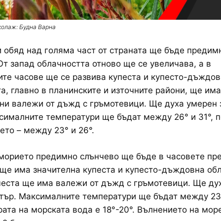
колаж: Будна Варна
 обяд над голяма част от страната ще бъде предим
От запад облачността отново ще се увеличава, а в
те часове ще се развива купеста и купесто-дъждов
а, главно в планинските и източните райони, ще има
ни валежи от дъжд с гръмотевици. Ще духа умерен
сималните температури ще бъдат между 26° и 31°, п
то – между 23° и 26°.
орието предимно слънчево ще бъде в часовете пре
ще има значителна купеста и купесто-дъждовна обл
еста ще има валежи от дъжд с гръмотевици. Ще ду
тър. Максималните температури ще бъдат между 23°
ата на морската вода е 18°-20°. Вълнението на мор