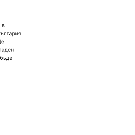
 в
България.
Ще
паден
 бъде