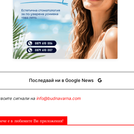
Последвай ни в Google News
воите сигнали на
info@budnavarna.com
вече е в любимите Ви приложения!