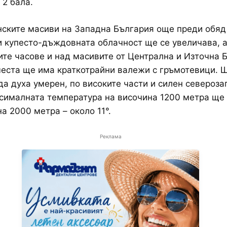
 2 бала.
ските масиви на Западна България още преди обяд
и купесто-дъждовната облачност ще се увеличава, а
те часове и над масивите от Централна и Източна 
еста ще има краткотрайни валежи с гръмотевици. 
а духа умерен, по високите части и силен североза
сималната температура на височина 1200 метра ще
на 2000 метра – около 11°.
Реклама