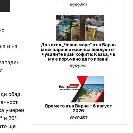
06/08/2026
но
До хотел „Черно море“ във Варна
на и на
мъж нарочно изсипва боклука от
чувалите край кофите: Казва, че
му е поръчано да го прави!
 западен
06/08/2026
о
ди обяд.
ачност.
Времето във Варна – 6 август
ха умерен
2026
06/08/2026
 и 26°.
ето ще