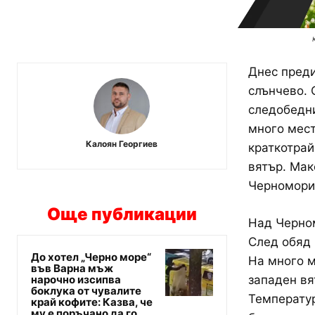
Днес преди
слънчево. 
следобедни
много мест
Калоян Георгиев
краткотрай
вятър. Мак
Черноморие
Още публикации
Над Черном
След обяд 
До хотел „Черно море“
На много м
във Варна мъж
нарочно изсипва
западен вя
боклука от чувалите
Температур
край кофите: Казва, че
му е поръчано да го