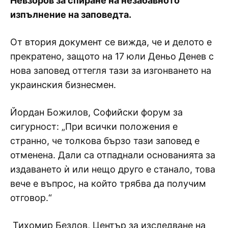
Невзоров за спиране на незабавното
изпълнение на заповедта.
От втория документ се вижда, че и делото е
прекратено, защото на 17 юли Деньо Денев с
нова заповед оттегля тази за изгонването на
украинския бизнесмен.
Йордан Божилов, Софийски форум за
сигурност: „При всички положения е
странно, че толкова бързо тази заповед е
отменена. Дали са отпаднали основанията за
издаването ѝ или нещо друго е станало, това
вече е въпрос, на който трябва да получим
отговор.“
Тихомир Безлов, Център за изследване на