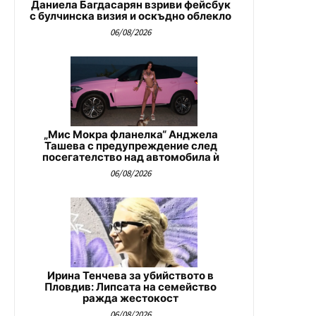
Даниела Багдасарян взриви фейсбук
с булчинска визия и оскъдно облекло
06/08/2026
„Мис Мокра фланелка“ Анджела
Ташева с предупреждение след
посегателство над автомобила ѝ
06/08/2026
Ирина Тенчева за убийството в
Пловдив: Липсата на семейство
ражда жестокост
06/08/2026