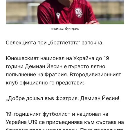
снимка: Фратрия
Селекцията при „братлетата“ започна.
Юношеският национал на Украйна до 19
години Демиан Йесин е първото лятно
попълнение на Фратрия. Втородивизионният
клуб официално го представи:
„Добре дошъл във Фратрия, Демиан Йесин!
19-годишният футболист и национал на
Украйна U19 се присъединява към състава на