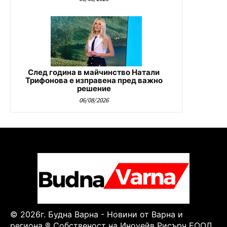
След година в майчинство Натали
Трифонова е изправена пред важно
решение
06/08/2026
© 2026г. Будна Варна - Новини от Варна и
региона ® Собственост на Иноуейв Рисърч ЕООД.