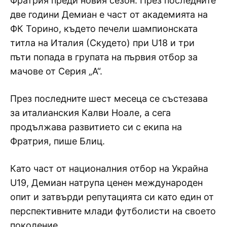
Фратрия преди новия сезон. През последните
две години Демиан е част от академията на
ФК Торино, където печели шампионската
титла на Италия (Скудето) при U18 и три
пъти попада в групата на първия отбор за
мачове от Серия „А“.
През последните шест месеца се състезава
за италианския Калви Ноале, а сега
продължава развитието си с екипа на
Фратрия, пише Блиц.
Като част от националния отбор на Украйна
U19, Демиан натрупа ценен международен
опит и затвърди репутацията си като един от
перспективните млади футболисти на своето
поколение.