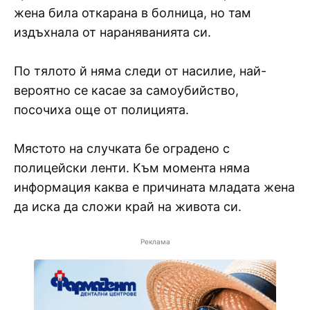
жена била откарана в болница, но там
издъхнала от нараняванията си.
По тялото й няма следи от насилие, най-
вероятно се касае за самоубийство,
посочиха още от полицията.
Мястото на случката бе оградено с
полицейски ленти. Към момента няма
информация каква е причината младата жена
да иска да сложи край на живота си.
Реклама