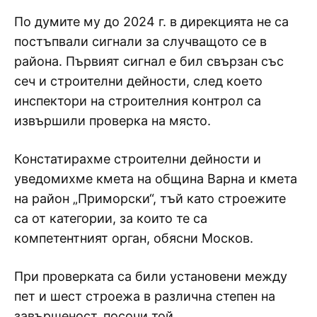
По думите му до 2024 г. в дирекцията не са
постъпвали сигнали за случващото се в
района. Първият сигнал е бил свързан със
сеч и строителни дейности, след което
инспектори на строителния контрол са
извършили проверка на място.
Констатирахме строителни дейности и
уведомихме кмета на община Варна и кмета
на район „Приморски“, тъй като строежите
са от категории, за които те са
компетентният орган, обясни Москов.
При проверката са били установени между
пет и шест строежа в различна степен на
завършеност, посочи той.