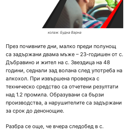
колаж: Будна Варна
През почивните дни, малко преди полунощ
са задържани двама мъже – 23-годишен от с.
Дъбравино и жител на с. Звездица на 48
години, седнали зад волана след употреба на
алкохол. При извършена проверка с
техническо средство са отчетени резултати
над 1.2 промила. Образувани са бързи
производства, а нарушителите са задържани
за срок до денонощие.
Разбра се още, че вчера следобед в с.