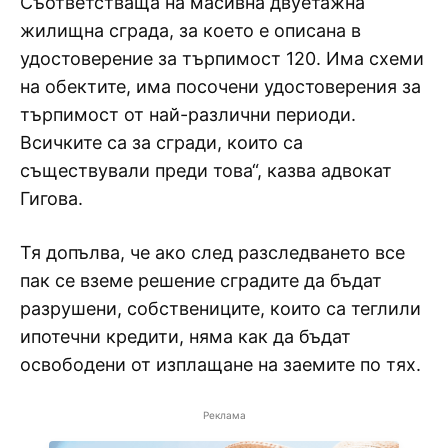
Съответстваща на масивна двуетажна
жилищна сграда, за което е описана в
удостоверение за търпимост 120. Има схеми
на обектите, има посочени удостоверения за
търпимост от най-различни периоди.
Всичките са за сгради, които са
съществували преди това“, казва адвокат
Гигова.
Тя допълва, че ако след разследването все
пак се вземе решение сградите да бъдат
разрушени, собствениците, които са теглили
ипотечни кредити, няма как да бъдат
освободени от изплащане на заемите по тях.
Реклама