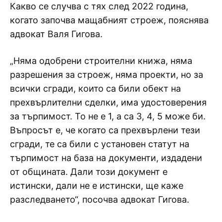
Какво се случва с тях след 2022 година,
когато започва мащабният строеж, пояснява
адвокат Валя Гигова.
„Няма одобрени строителни книжа, няма
разрешения за строеж, няма проекти, но за
всички сгради, които са били обект на
прехвърлителни сделки, има удостоверения
за търпимост. То не е 1, а са 3, 4, 5 може би.
Въпросът е, че когато са прехвърлени тези
сгради, те са били с установен статут на
търпимост на база на документи, издадени
от общината. Дали този документ е
истински, дали не е истински, ще каже
разследването“, посочва адвокат Гигова.