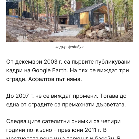
кадър: фейсбук
От декември 2003 г. са първите публикувани
кадри на Google Earth. На тях се виждат три
сгради. Асфалтов път няма.
До 2007 г. не се виждат промени. Тогава до
една от сградите са премахнати дърветата.
Следващите сателитни снимки са четири
години по-късно – през юни 2011 г. В
местността вече има паркинг и басейн. В