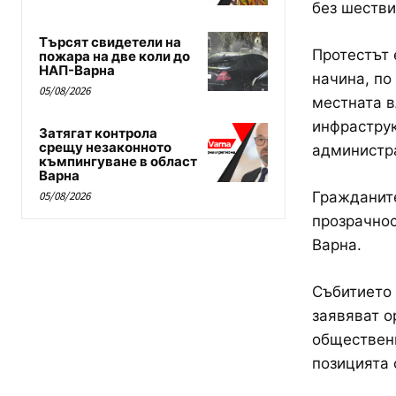
без шестви
Търсят свидетели на
Протестът 
пожара на две коли до
НАП-Варна
начина, по
05/08/2026
местната в
инфраструк
Затягат контрола
срещу незаконното
администра
къмпингуване в област
Варна
Гражданите
05/08/2026
прозрачнос
Варна.
Събитието 
заявяват о
обществени
позицията 