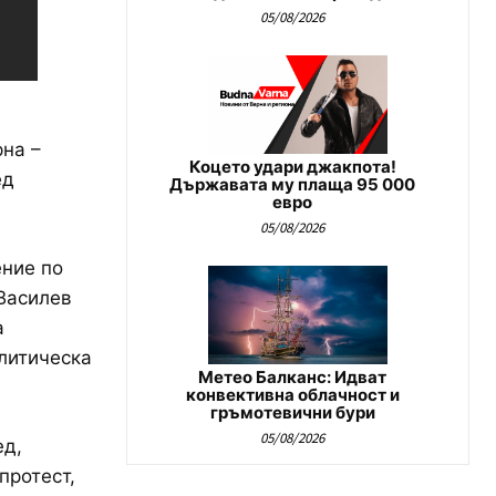
05/08/2026
рна –
Коцето удари джакпота!
ед
Държавата му плаща 95 000
евро
05/08/2026
ение по
 Василев
а
литическа
Метео Балканс: Идват
конвективна облачност и
гръмотевични бури
05/08/2026
ед,
протест,