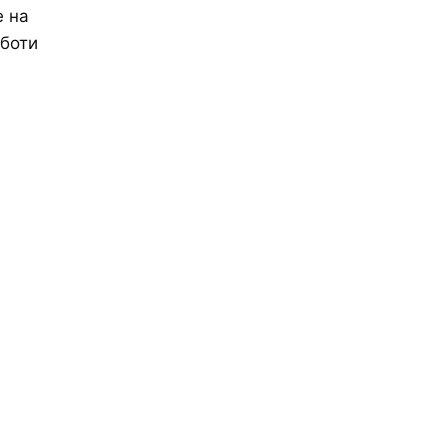
е на
аботи