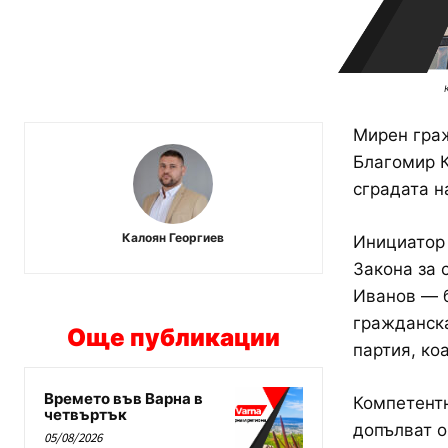
Мирен граж
Благомир К
сградата н
Калоян Георгиев
Инициатор 
Закона за 
Иванов — б
гражданска
Още публикации
партия, ко
Времето във Варна в
Компетентн
четвъртък
допълват о
05/08/2026