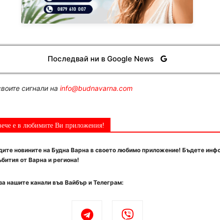
Последвай ни в Google News
воите сигнали на
info@budnavarna.com
вече е в любимите Ви приложения!
ите новините на Будна Варна в своето любимо приложение! Бъдете инф
бития от Варна и региона!
за нашите канали във Вайбър и Телеграм: