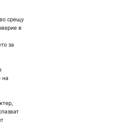
тво срещу
оверие в
то за
е
 на
ктер,
спазват
ят