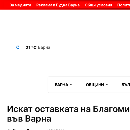
За медията
Реклама в Будна Варна
Общи условия
Полит
21 °C
Варна
ВАРНА
ОБЩИНИ
БЪЛ
Искат оставката на Благом
във Варна