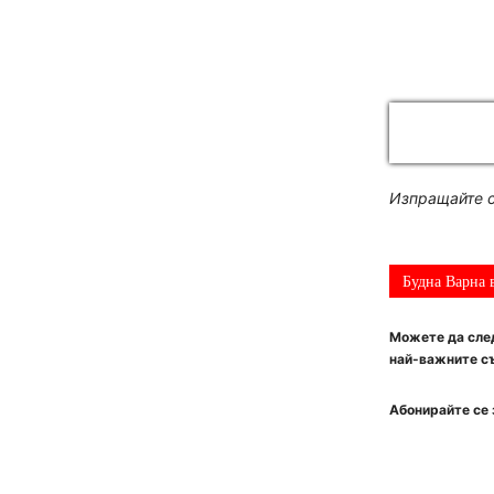
Изпращайте с
Будна Варна 
Можете да след
най-важните съ
Абонирайте се 