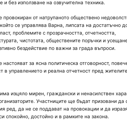
е и без използване на озвучителна техника.
е провокиран от натрупаното обществено недоволс
 който се управлява Варна, липсата на достатъчно д
ласт, проблемите с прозрачността, отчетността,
турата, чистотата, обществените поръчки и усещане
тивно бездействие по важни за града въпроси.
 настояват за ясна политическа отговорност, повеч
т в управлението и реална отчетност пред жителите
има изцяло мирен, граждански и ненасилствен хара
рганизаторите. Участниците ще бъдат призовани да 
я ред, да не се поддават на провокации и да израз
си спокойно, достойно и в рамките на закона.