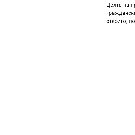
Целта на п
гражданска
открито, п