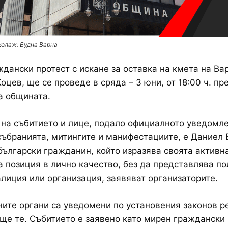
колаж: Будна Варна
дански протест с искане за оставка на кмета на Ва
оцев, ще се проведе в сряда – 3 юни, от 18:00 ч. пр
а общината.
на събитието и лице, подало официалното уведомл
събранията, митингите и манифестациите, е Даниел
ългарски гражданин, който изразява своята активн
 позиция в лично качество, без да представлява по
алиция или организация, заявяват организаторите.
ите органи са уведомени по установения законов р
ще те. Събитието е заявено като мирен граждански 