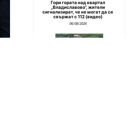
Гори гората над квартал
„Владиславово“, жители
сигнализират, че не могат да се
свържат с 112 (видео)
06/08/2026
Административен съд-Варна
спря събарянето на 12 сгради в
ова
Баба Алино
хове върху
06/08/2026
ве от 2023
канили
той във
Стела Николова настоява дворът
на детска ясла „Приказен свят“
о тепърва
във Варна да бъде възстановен