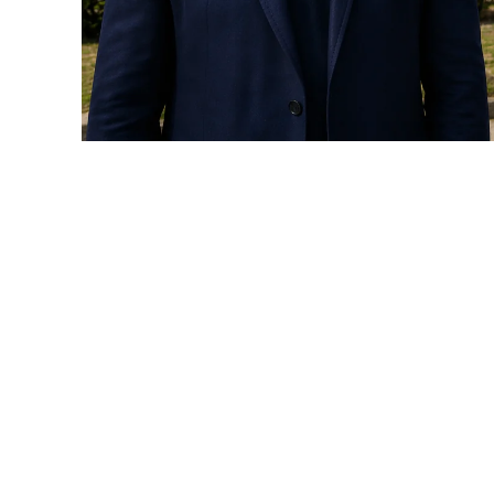
Иван Портн
„Благомир 
опорка, за
Калоян Георгиев
други. Таз
г. от стра
брокери да
фейсбук.
Още публикации
„Нали знае