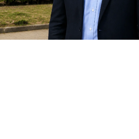
Изображение с Ai
их отвърна на кмета на Варна за Баба Алино.
Коцев и придворните му клакьори са си измислили н
 да прехвърлят отговорността за собствените си гре
и вечер се надпреварват да ни показват скрийншото
ницата на Форест Клуб, от които се вижда, че КУБ са 
 оглеждат и да продават имоти „на зелено“, написа 
те какво означава „на зелено“. Продават имоти, коит