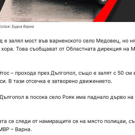
колаж: Будна Варна
 е залял мост във варненското село Медовец, но н
хора. Това съобщават от Областната дирекция на 
йтос – прохода през Дългопол, също е залят с 50 см 
си. В тази отсечка е затворено движението.
 Дългопол в посока село Рояк има паднало дърво на
та се следи от намиращите се на място полицаи, с
МВР – Варна.