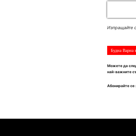
Изпращайте с
Будна Варна 
Можете да след
най-важните съ
Абонирайте се 