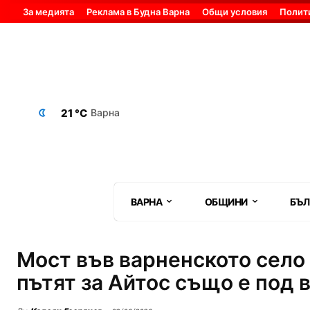
За медията
Реклама в Будна Варна
Общи условия
Полит
21 °C
Варна
ВАРНА
ОБЩИНИ
БЪЛ
Мост във варненското село
пътят за Айтос също е под 