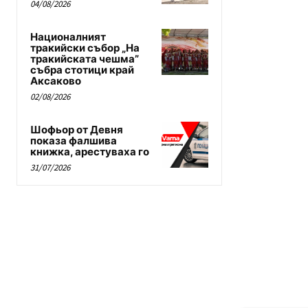
04/08/2026
Националният
тракийски събор „На
тракийската чешма”
събра стотици край
Аксаково
02/08/2026
Шофьор от Девня
показа фалшива
книжка, арестуваха го
31/07/2026