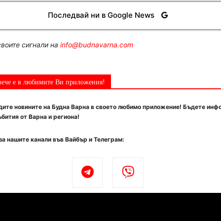
Последвай ни в Google News
воите сигнали на
info@budnavarna.com
вече е в любимите Ви приложения!
ите новините на Будна Варна в своето любимо приложение! Бъдете инф
бития от Варна и региона!
за нашите канали във Вайбър и Телеграм: