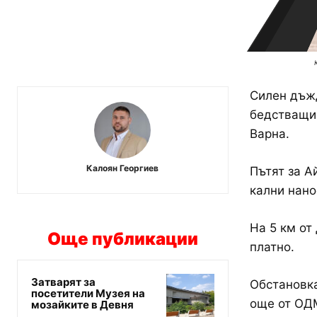
Силен дъжд
бедстващи 
Варна.
Калоян Георгиев
Пътят за А
кални нано
На 5 км от
Още публикации
платно.
Затварят за
Обстановка
посетители Музея на
още от ОД
мозайките в Девня