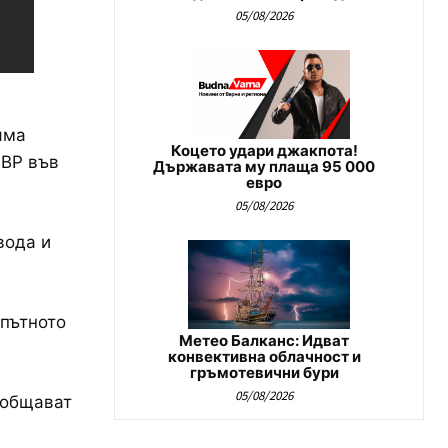
05/08/2026
яма
Коцето удари джакпота!
МВР във
Държавата му плаща 95 000
евро
05/08/2026
вода и
 пътното
Метео Балканс: Идват
конвективна облачност и
гръмотевични бури
05/08/2026
ъобщават