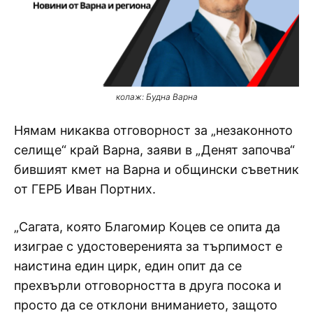
колаж: Будна Варна
Нямам никаква отговорност за „незаконното
селище“ край Варна, заяви в „Денят започва“
бившият кмет на Варна и общински съветник
от ГЕРБ Иван Портних.
„Сагата, която Благомир Коцев се опита да
изиграе с удостоверенията за търпимост е
наистина един цирк, един опит да се
прехвърли отговорността в друга посока и
просто да се отклони вниманието, защото