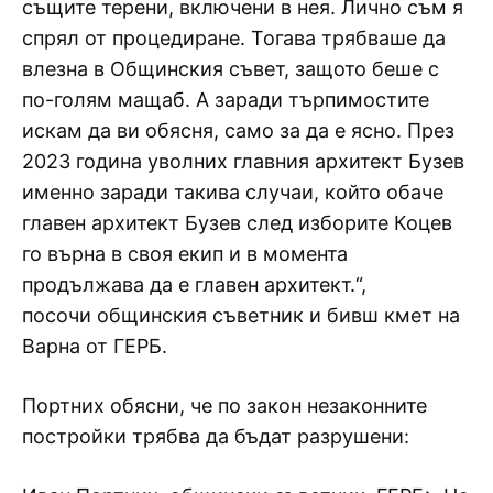
същите терени, включени в нея. Лично съм я
спрял от процедиране. Тогава трябваше да
влезна в Общинския съвет, защото беше с
по-голям мащаб. А заради търпимостите
искам да ви обясня, само за да е ясно. През
2023 година уволних главния архитект Бузев
именно заради такива случаи, който обаче
главен архитект Бузев след изборите Коцев
го върна в своя екип и в момента
продължава да е главен архитект.“,
посочи общинския съветник и бивш кмет на
Варна от ГЕРБ.
Портних обясни, че по закон незаконните
постройки трябва да бъдат разрушени: