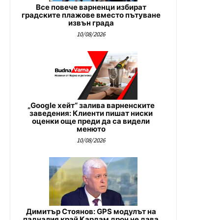
Все повече варненци избират
градските плажове вместо пътуване
извън града
10/08/2026
„Google хейт“ залива варненските
заведения: Клиенти пишат ниски
оценки още преди да са видели
менюто
10/08/2026
Димитър Стоянов: GPS модулът на
падналия край Кардам дрон не дава