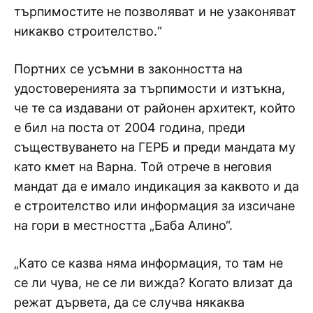
търпимостите не позволяват и не узаконяват
никакво строителство.“
Портних се усъмни в законността на
удостоверенията за търпимости и изтъкна,
че те са издавани от районен архитект, който
е бил на поста от 2004 година, преди
съществуването на ГЕРБ и преди мандата му
като кмет на Варна. Той отрече в неговия
мандат да е имало индикация за каквото и да
е строителство или информация за изсичане
на гори в местността „Баба Алино“.
„Като се казва няма информация, то там не
се ли чува, не се ли вижда? Когато влизат да
режат дървета, да се случва някаква