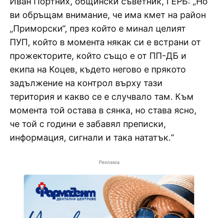
Иван Портних, общински съветник, ГЕРБ: „Но
ви обръщам внимание, че има кмет на район
„Приморски“, през който е минал целият
ПУП, който в момента някак си е встрани от
прожекторите, който също е от ПП-ДБ и
екипа на Коцев, където негово е прякото
задължение на контрол върху тази
територия и какво се е случвало там. Към
момента той остава в сянка, но става ясно,
че той с години е забавял преписки,
информация, сигнали и така нататък.“
Реклама