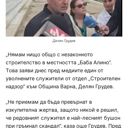
Делян Грудев
„Нямам нищо общо с незаконното
строителство в местността „Баба Алино“.
Това заяви днес пред медиите един от
уволнените служители от отдел „Строителен
надзор“ към Община Варна, Делян Грудев.
„Не приемам да бъда превърнат в
изкупителна жертва, защото някой е решил,
че редовният служител е най-лесният бушон
при гръмнал скандал“, каза още Грудев. Пред