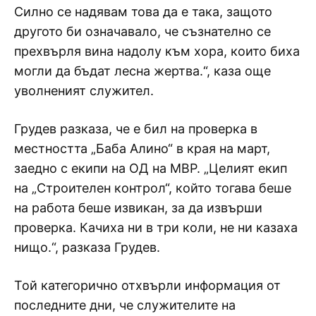
Силно се надявам това да е така, защото
другото би означавало, че съзнателно се
прехвърля вина надолу към хора, които биха
могли да бъдат лесна жертва.“, каза още
уволненият служител.
Грудев разказа, че е бил на проверка в
местността „Баба Алино“ в края на март,
заедно с екипи на ОД на МВР. „Целият екип
на „Строителен контрол“, който тогава беше
на работа беше извикан, за да извърши
проверка. Качиха ни в три коли, не ни казаха
нищо.“, разказа Грудев.
Той категорично отхвърли информация от
последните дни, че служителите на