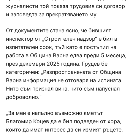
журналисти той показа трудовия си договор
и заповедта за прекратяването му.
От документите стана ясно, че бившият
инспектор от „Строителен надзор“ е бил в
изпитателен срок, тъй като е постъпил на
работа в Община Варна едва преди 5 месеца,
през декември 2025 година. Грудев бе
категоричен: „Разпространената от Община
Варна информация не отговаря на истината.
Нито съм признал вина, нито съм напуснал
доброволно.“
„За мен е напълно възможно кметът
Благомир Коцев да е бил подведен от хора,
които да имат интерес да си измият ръцете.