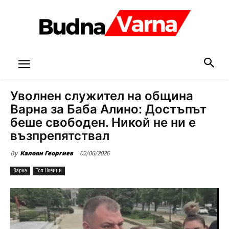
Уволнен служител на община
Варна за Баба Алино: Достъпът
беше свободен. Никой не ни е
възпрепятствал
02/06/2026
By
Калоян Георгиев
Варна
Топ Новини