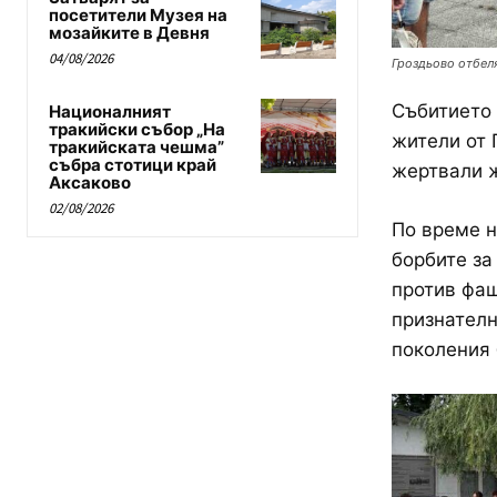
посетители Музея на
мозайките в Девня
04/08/2026
Гроздьово отбеля
Събитието 
Националният
тракийски събор „На
жители от 
тракийската чешма”
събра стотици край
жертвали ж
Аксаково
02/08/2026
По време н
борбите за
против фаш
признателн
поколения 