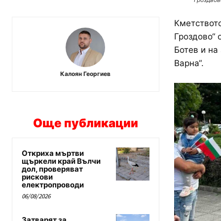
Кметството
Гроздово“ 
Ботев и на
Варна“.
Калоян Георгиев
Още публикации
Откриха мъртви
щъркели край Вълчи
дол, проверяват
рискови
електропроводи
06/08/2026
Затварят за