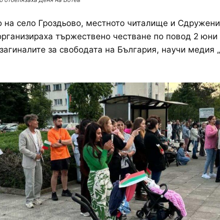
 на село Гроздьово, местното читалище и Сдружени
организираха тържествено честване по повод 2 юни 
 загиналите за свободата на България, научи медия 