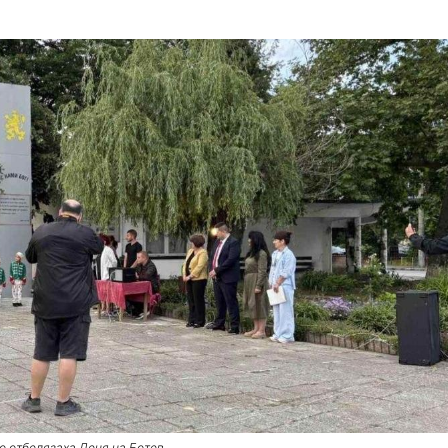
о отбелязаха Деня на Ботев