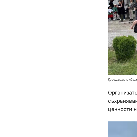
Гроздьово отбеля
Организато
съхраняван
ценности н