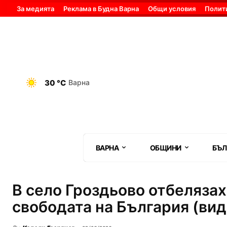
За медията
Реклама в Будна Варна
Общи условия
Полит
30 °C
Варна
ВАРНА
ОБЩИНИ
БЪЛ
В село Гроздьово отбелязах
свободата на България (вид