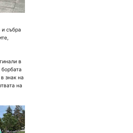
 и събра
ите,
гинали в
в борбата
в знак на
твата на