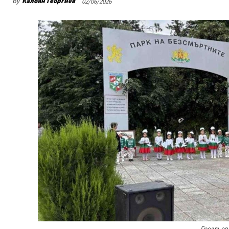
By
Калоян Георгиев
02/06/2026
Гроздьов