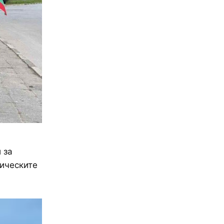
 за
ическите