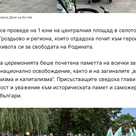
заха Деня на Ботев
се проведе на 1 юни на централния площад в селото
Гроздьово и региона, които отдадоха почит към геро
ивота си за свободата на Родината.
а церемонията беше почетена паметта на всички за
 национално освобождение, както и на загиналите „
изма и капитализма“. Присъстващите сведоха глави 
ост и уважение към историческата памет и саможер
българи.