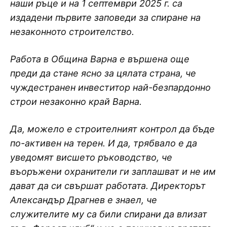
наши ръце и на 1 септември 2025 г. са
издадени първите заповеди за спиране на
незаконното строителство.
Работа в Община Варна е вършена още
преди да стане ясно за цялата страна, че
чуждестранен инвеститор най-безпардонно
строи незаконно край Варна.
Да, можело е строителният контрол да бъде
по-активен на терен. И да, трябвало е да
уведомят висшето ръководство, че
въоръжени охранители ги заплашват и не им
дават да си свършат работата. Директорът
Александър Драгнев е знаел, че
служителите му са били спирани да влизат