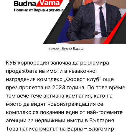
колаж: Будна Варна
КУБ корпорация започва да рекламира
продажбата на имоти в незаконно
изградения комплекс „Форест клуб“ още
през пролетта на 2023 година. По това време
там вече тече активна кампания, като на
място да видят новоизграждащия се
комплекс са поканени едни от най-големите
агенции за недвижими имоти в България.
Това написа кметът на Варна – Благомир