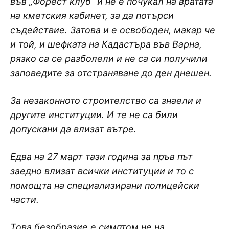
във „Форест клуб“ и не е почукал на вратата
на кметския кабинет, за да потърси
съдействие. Затова и е освободен, макар че
и той, и шефката на Кадастъра във Варна,
рязко са се разболели и не са си получили
заповедите за отстраняване до ден днешен.
За незаконното строителство са знаели и
другите институции. И те не са били
допускани да влизат вътре.
Едва на 27 март тази година за пръв път
заедно влизат всички институции и то с
помощта на специализирани полицейски
части.
Това безобразие е симптом не на