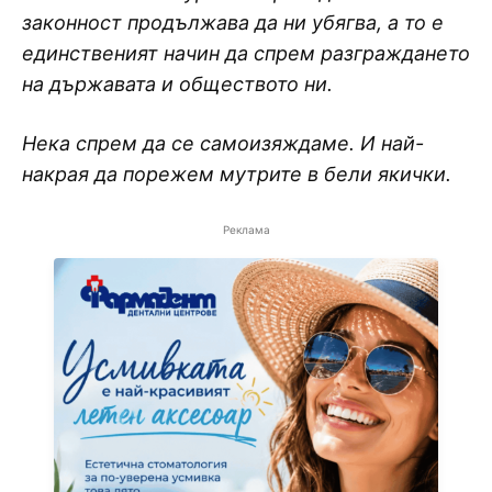
законност продължава да ни убягва, а то е
единственият начин да спрем разграждането
на държавата и обществото ни.
Нека спрем да се самоизяждаме. И най-
накрая да порежем мутрите в бели якички.
Реклама