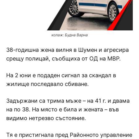
колаж: Будна Варна
38-годишна жена вилня в Шумен и агресира
срещу полицай, съобщиха от ОД на МВР.
На 2 юни е подаден сигнал за скандал в
жилище последвало сбиване.
Задържани са трима мъже – на 41 г. и двама
на по 38. На място е била и жената – във
видимо нетрезво състояние.
Тя е пристигнала пред Районното управление