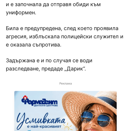
и е започнала да отправя обиди към
униформен.
Била е предупредена, след което проявила
агресия, изблъскала полицейски служител и
е оказала съпротива.
Задържана е и по случая се води
разследване, предаде „Дарик“.
Реклама