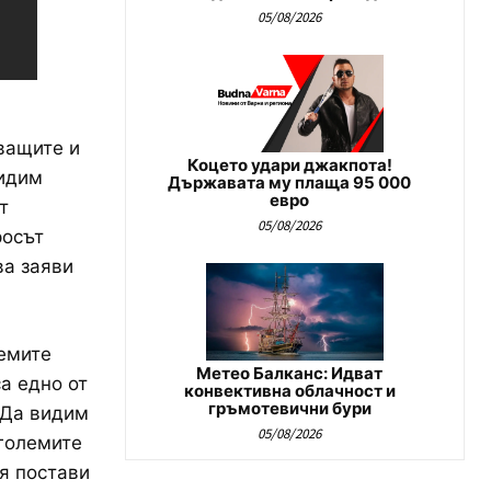
05/08/2026
ващите и
Коцето удари джакпота!
видим
Държавата му плаща 95 000
евро
т
05/08/2026
росът
ва заяви
емите
Метео Балканс: Идват
а едно от
конвективна облачност и
гръмотевични бури
. Да видим
05/08/2026
 големите
Тя постави