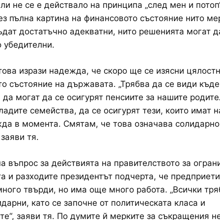
ли не се е действало на принципа „след мен и потоп“
ез пълна картина на финансовото състояние нито ме
ъдат достатъчно адекватни, нито решенията могат д
 убедителни.
ова изрази надежда, че скоро ще се изясни цялост
о състояние на държавата. „Трябва да се види къде
а да могат да се осигурят пенсиите за нашите родите
ладите семейства, да се осигурят тези, които имат н
да в момента. Смятам, че това означава солидарно
 заяви тя.
на въпрос за действията на правителството за огра
а и разходите президентът подчерта, че предприети
много твърди, но има още много работа. „Всички тря
дарни, като се започне от политическата класа и
те“, заяви тя. По думите й мерките за съкращения не