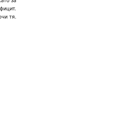
ато за
фицит.
очи тя.