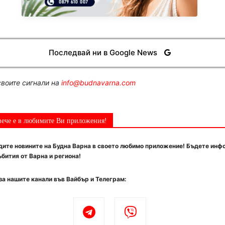
Последвай ни в Google News
воите сигнали на
info@budnavarna.com
вече е в любимите Ви приложения!
ите новините на Будна Варна в своето любимо приложение! Бъдете инф
бития от Варна и региона!
за нашите канали във Вайбър и Телеграм: