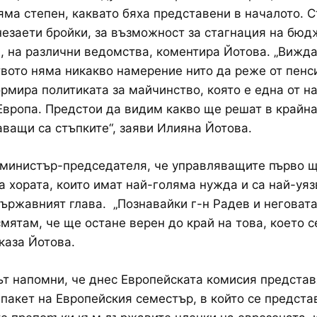
яма степен, каквато бяха представени в началото. 
незаети бройки, за възможност за стагнация на бюд
, на различни ведомства, коментира Йотова. „Вижда
вото няма никакво намерение нито да реже от пенси
рмира политиката за майчинство, която е една от н
Европа. Предстои да видим какво ще решат в крайна
ащи са стъпките“, заяви Илияна Йотова.
министър-председателя, че управляващите първо щ
а хората, които имат най-голяма нужда и са най-уяз
ържавният глава. „Познавайки г-н Радев и неговат
смятам, че ще остане верен до край на това, което с
 каза Йотова.
т напомни, че днес Европейската комисия представ
пакет на Европейския семестър, в който се предста