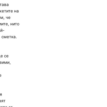
Става
жетите на
м, че
ите, нито
ай-
 сметка.
е се
вими,
а
е
я
вят