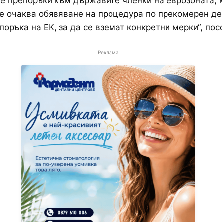
 препоръки към държавите членки на еврозоната, к
е очаква обявяване на процедура по прекомерен де
поръка на ЕК, за да се вземат конкретни мерки“, пос
Реклама