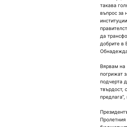
такава гол
въпрос за 
институции
правителст
да трансфо
добрите в 
Обнадеждав
Вярвам на 
погрижат з
подчерта д
твърдост, 
предлага“,
Президентъ
Пролетния 