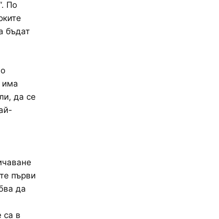
. По
рките
а бъдат
но
 има
ли, да се
ай-
ничаване
те първи
бва да
 са в