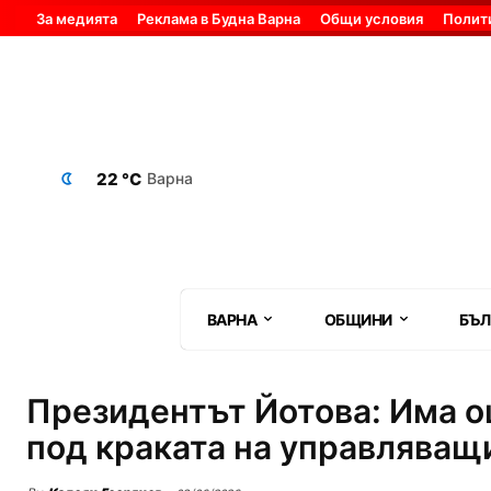
За медията
Реклама в Будна Варна
Общи условия
Полит
22 °C
Варна
ВАРНА
ОБЩИНИ
БЪЛ
Президентът Йотова: Има о
под краката на управляващ