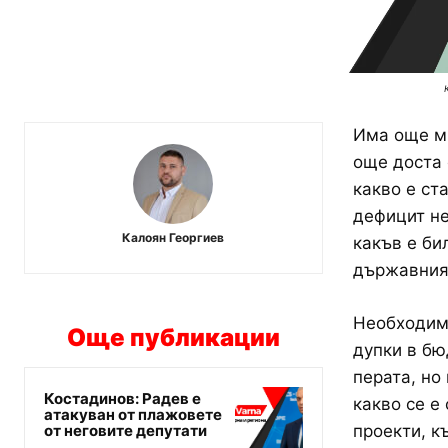
Има още мн
още доста 
какво е ст
дефицит не
Калоян Георгиев
какъв е би
държавният
Необходимо
Още публикации
дупки в бю
перата, но
Костадинов: Радев е
какво се е
атакуван от плажовете
от неговите депутати
проекти, к