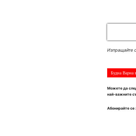
Изпращайте с
Будна Варна 
Можете да след
най-важните съ
Абонирайте се 