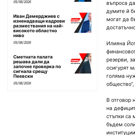
05/08/2026
въпроса да
думите й б
Иван Демерджиев с
могат да б
изненадващи кадрови
размествания на най-
достатъчно
високото областно
ниво
05/08/2026
Илияна Йот
финансовот
Сметната палата
резерви, з
решава дали да
започне проверка по
осигурят м
сигнала срещу
голяма нуж
Пеевски
05/08/2026
общество“,
В отговор 
на дефицит
стъпки са 
бъдем соли
институции