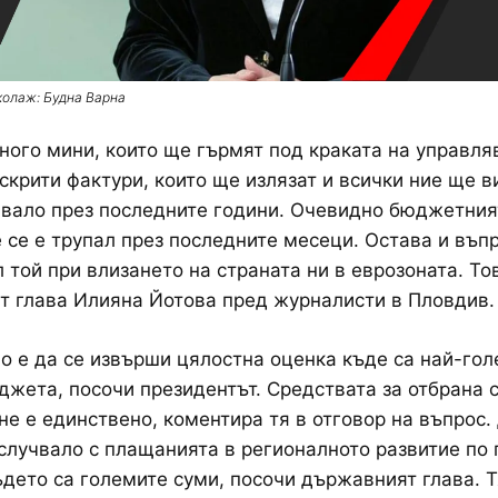
колаж: Будна Варна
ого мини, които ще гърмят под краката на управля
скрити фактури, които ще излязат и всички ние ще 
авало през последните години. Очевидно бюджетния
 се е трупал през последните месеци. Остава и въп
л той при влизането на страната ни в еврозоната. То
 глава Илияна Йотова пред журналисти в Пловдив.
 е да се извърши цялостна оценка къде са най-гол
джета, посочи президентът. Средствата за отбрана с
 не е единствено, коментира тя в отговор на въпрос
 случвало с плащанията в регионалното развитие по
ъдето са големите суми, посочи държавният глава. 