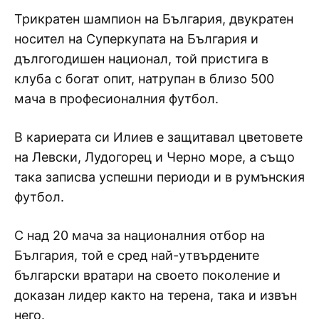
Трикратен шампион на България, двукратен
носител на Суперкупата на България и
дългогодишен национал, той пристига в
клуба с богат опит, натрупан в близо 500
мача в професионалния футбол.
В кариерата си Илиев е защитавал цветовете
на Левски, Лудогорец и Черно море, а също
така записва успешни периоди и в румънския
футбол.
С над 20 мача за националния отбор на
България, той е сред най-утвърдените
български вратари на своето поколение и
доказан лидер както на терена, така и извън
него.