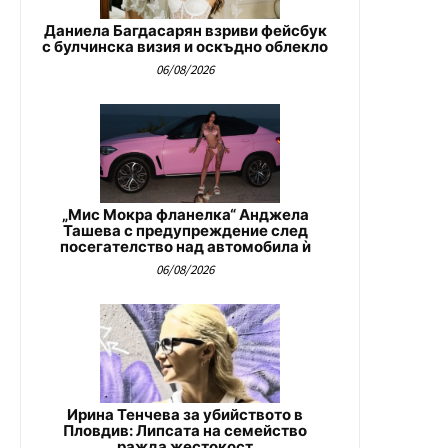
Даниела Багдасарян взриви фейсбук
с булчинска визия и оскъдно облекло
06/08/2026
„Мис Мокра фланелка“ Анджела
Ташева с предупреждение след
посегателство над автомобила ѝ
06/08/2026
Ирина Тенчева за убийството в
Пловдив: Липсата на семейство
ражда жестокост