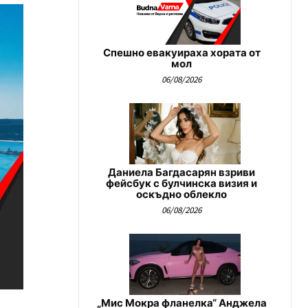
Спешно евакуираха хората от
мол
06/08/2026
Даниела Багдасарян взриви
фейсбук с булчинска визия и
оскъдно облекло
06/08/2026
„Мис Мокра фланелка“ Анджела