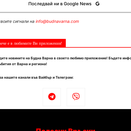
Последвай ни в Google News
воите сигнали на
info@budnavarna.com
вече е в любимите Ви приложения!
ите новините на Будна Варна в своето любимо приложение! Бъдете инф
бития от Варна и региона!
за нашите канали във Вайбър и Телеграм: