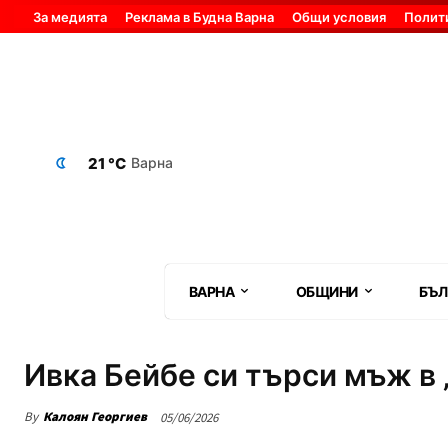
За медията
Реклама в Будна Варна
Общи условия
Полит
21 °C
Варна
ВАРНА
ОБЩИНИ
БЪЛ
Ивка Бейбе си търси мъж в 
By
Калоян Георгиев
05/06/2026