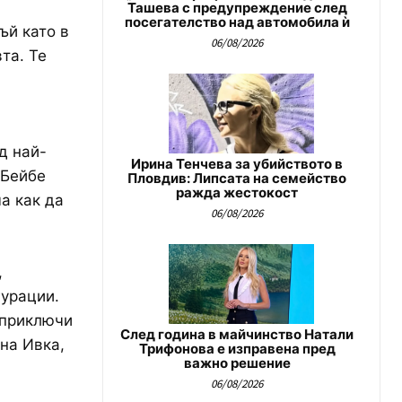
Ташева с предупреждение след
посегателство над автомобила ѝ
ъй като в
06/08/2026
та. Те
д най-
Ирина Тенчева за убийството в
 Бейбе
Пловдив: Липсата на семейство
ражда жестокост
а как да
06/08/2026
,
гурации.
 приключи
След година в майчинство Натали
на Ивка,
Трифонова е изправена пред
важно решение
06/08/2026