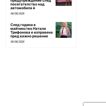
предупреждение след
посегателство над
автомобила ѝ
06/08/2026
След година в
майчинство Натали
Трифонова е изправена
пред важно решение
06/08/2026