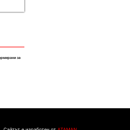
ормирани за
Сайтът е изработен от
ATAMAN