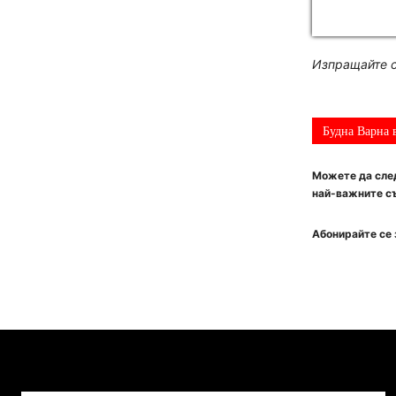
Изпращайте с
Будна Варна 
Можете да след
най-важните съ
Абонирайте се 