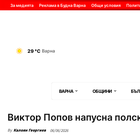
За медията
Реклама в Будна Варна
Общи условия
Полит
29 °C
Варна
ВАРНА
ОБЩИНИ
БЪЛ
Виктор Попов напусна полс
By
Калоян Георгиев
06/06/2026