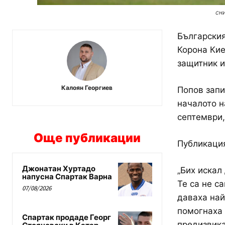
сн
Българския
Корона Кие
защитник и
Калоян Георгиев
Попов запи
началото н
септември,
Още публикации
Публикация
Джонатан Хуртадо
„Бих искал
напусна Спартак Варна
Те са не с
07/08/2026
даваха най
помогнаха 
Спартак продаде Георг
предизвика