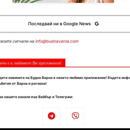
Последвай ни в Google News
воите сигнали на
info@budnavarna.com
вече е в любимите Ви приложения!
ите новините на Будна Варна в своето любимо приложение! Бъдете инф
бития от Варна и региона!
за нашите канали във Вайбър и Телеграм: