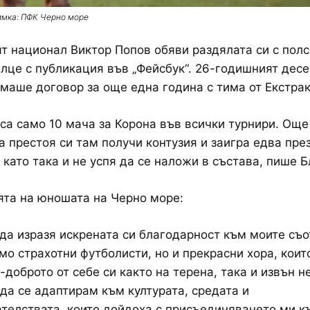
имка: ПФК Черно море
т национал Виктор Попов обяви раздялата си с пол
лце с публикация във „Фейсбук“. 26-годишният десе
маше договор за още една година с тима от Екстрак
са само 10 мача за Корона във всички турнири. Още
а престоя си там получи контузия и заигра едва пре
 като така и не успя да се наложи в състава, пише Б
та на юношата на Черно море:
 да изразя искрената си благодарност към моите съ
амо страхотни футболисти, но и прекрасни хора, коит
-доброто от себе си както на терена, така и извън не
да се адаптирам към културата, средата и
телствата, които дойдоха с присъединяването ми к