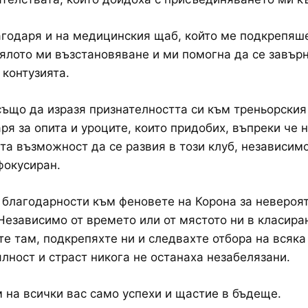
годаря и на медицинския щаб, който ме подкрепяш
ялото ми възстановяване и ми помогна да се завърн
 контузията.
също да изразя признателността си към треньорския
ря за опита и уроците, които придобих, въпреки че 
а възможност да се развия в този клуб, независимо
фокусиран.
благодарности към феновете на Корона за невероя
Независимо от времето или от мястото ни в класира
те там, подкрепяхте ни и следвахте отбора на всяка
лност и страст никога не останаха незабелязани.
на всички вас само успехи и щастие в бъдеще.