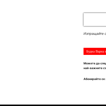
Изпращайте с
Будна Варна 
Можете да след
най-важните съ
Абонирайте се 