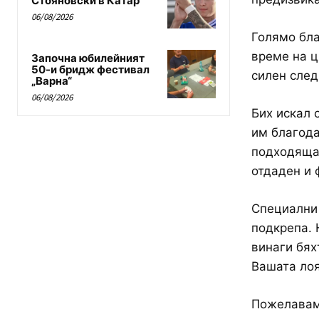
Стояновски в Катар
06/08/2026
Голямо бла
време на ц
Започна юбилейният
50-и бридж фестивал
силен след
„Варна“
06/08/2026
Бих искал 
им благода
подходящат
отдаден и 
Специални 
подкрепа. 
винаги бях
Вашата лоя
Пожелавам 