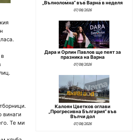
„Вълноломна“ във Варна в неделя
07/08/2026
ския
н
ласа.
Дара и Орлин Павлов ще пеят за
 в
празника на Варна
з
07/08/2026
лиц.
отборници.
Калоян Цветков оглави
„Прогресивна България“ във
о винаги
Вълчи дол
го. Те ми
07/08/2026
ъм клуба.