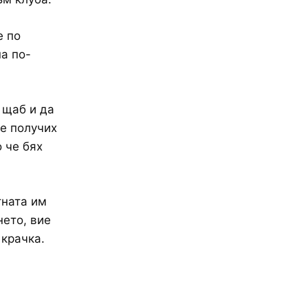
е по
а по-
 щаб и да
не получих
 че бях
тната им
нето, вие
 крачка.