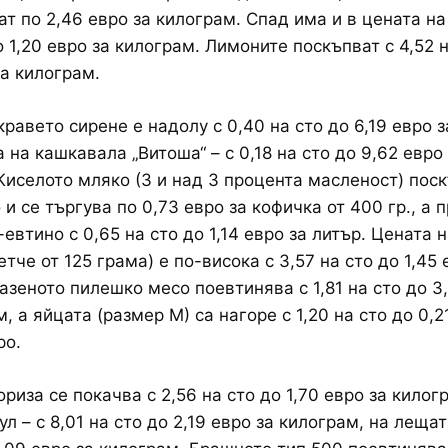
ат по 2,46 евро за килограм. Спад има и в цената на
о 1,20 евро за килограм. Лимоните поскъпват с 4,52 
за килограм.
кравето сирене е надолу с 0,40 на сто до 6,19 евро з
 на кашкавала „Витоша“ – с 0,18 на сто до 9,62 евро
Киселото мляко (3 и над 3 процента масленост) поск
 и се търгува по 0,73 евро за кофичка от 400 гр., а 
-евтино с 0,65 на сто до 1,14 евро за литър. Цената 
тче от 125 грама) е по-висока с 3,57 на сто до 1,45 
азеното пилешко месо поевтинява с 1,81 на сто до 3
, а яйцата (размер М) са нагоре с 1,20 на сто до 0,2
ро.
риза се покачва с 2,56 на сто до 1,70 евро за килог
л – с 8,01 на сто до 2,19 евро за килограм, на лещат