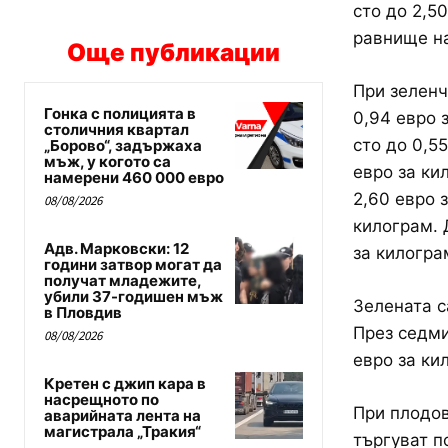
сто до 2,5
равнище на
Още публикации
При зеленч
Гонка с полицията в
0,94 евро 
столичния квартал
сто до 0,55
„Борово“, задържаха
мъж, у когото са
евро за ки
намерени 460 000 евро
2,60 евро з
08/08/2026
килограм. 
Адв. Марковски: 12
за килогра
години затвор могат да
получат младежите,
убили 37-годишен мъж
Зелената с
в Пловдив
През седми
08/08/2026
евро за кил
Кретен с джип кара в
насрещното по
При плодов
аварийната лента на
магистрала „Тракия“
търгуват п