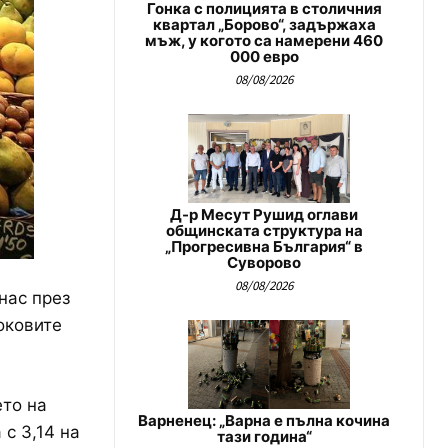
Гонка с полицията в столичния
квартал „Борово“, задържаха
мъж, у когото са намерени 460
000 евро
08/08/2026
Д-р Месут Рушид оглави
общинската структура на
„Прогресивна България“ в
Суворово
08/08/2026
нас през
оковите
то на
Варненец: „Варна е пълна кочина
с 3,14 на
тази година“