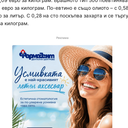
2,09 евро за килограм. Брашното тип 500 поевтинява 
5 евро за килограм. По-евтино е също олиото – с 0,58
о за литър. С 0,28 на сто поскъпва захарта и се търг
за килограм.
Реклама