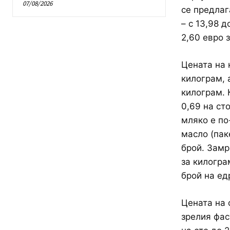
07/08/2026
се предлаг
– с 13,98 д
2,60 евро 
Цената на 
килограм, а
килограм. 
0,69 на сто
мляко е по
масло (паке
брой. Замр
за килограм
брой на ед
Цената на о
зрелия фасу