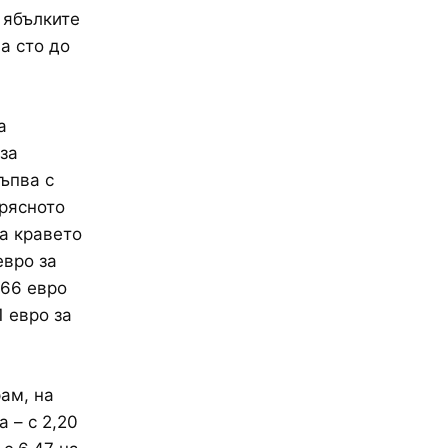
 ябълките
на сто до
а
 за
ъпва с
прясното
на кравето
евро за
,66 евро
1 евро за
рам, на
а – с 2,20