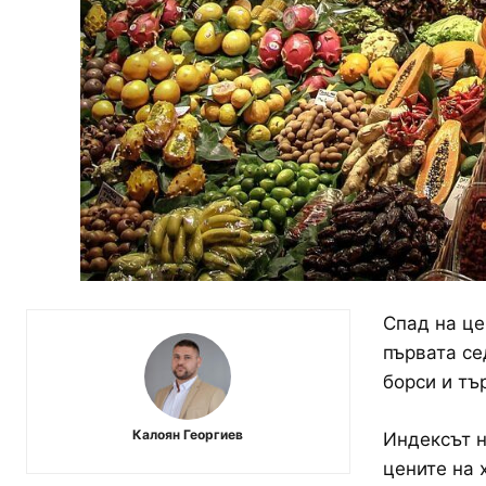
Спад на це
първата се
борси и тъ
Калоян Георгиев
Индексът н
цените на 