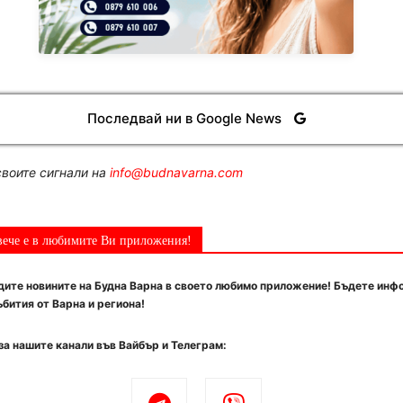
Последвай ни в Google News
воите сигнали на
info@budnavarna.com
вече е в любимите Ви приложения!
ите новините на Будна Варна в своето любимо приложение! Бъдете инф
бития от Варна и региона!
за нашите канали във Вайбър и Телеграм: