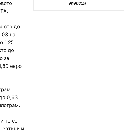
овото
08/08/2026
БТА.
а сто до
9,03 на
о 1,25
сто до
о за
1,80 евро
грам.
до 0,63
илограм.
и те се
о-евтини и