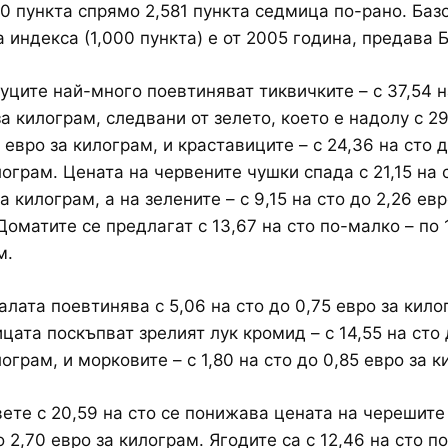
00 пункта спрямо 2,581 пункта седмица по-рано. Баз
 индекса (1,000 пункта) е от 2005 година, предава 
уците най-много поевтиняват тиквичките – с 37,54 н
за килограм, следвани от зелето, което е надолу с 2
 евро за килограм, и краставиците – с 24,36 на сто д
лограм. Цената на червените чушки спада с 21,15 на 
а килограм, а на зелените – с 9,15 на сто до 2,26 евр
Доматите се предлагат с 13,67 на сто по-малко – по 
м.
алата поевтинява с 5,06 на сто до 0,75 евро за кило
цата поскъпват зрелият лук кромид – с 14,55 на сто 
ограм, и морковите – с 1,80 на сто до 0,85 евро за к
ете с 20,59 на сто се понижава цената на черешите 
о 2,70 евро за килограм. Ягодите са с 12,46 на сто п