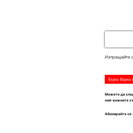
Изпращайте с
Будна Варна 
Можете да след
най-важните съ
Абонирайте се 