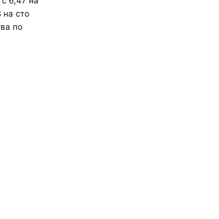
с 6,47 на
 на сто
ува по