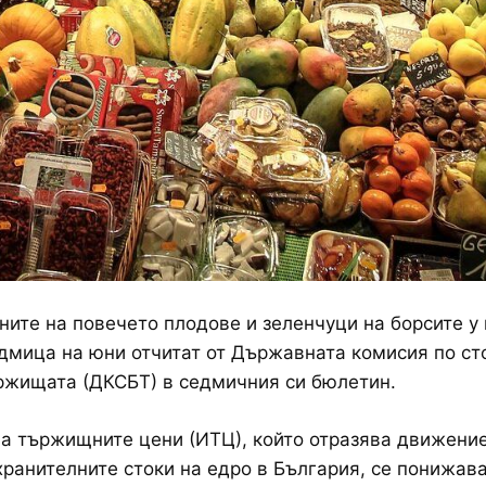
ните на повечето плодове и зеленчуци на борсите у 
дмица на юни отчитат от Държавната комисия по ст
ржищата (ДКСБТ) в седмичния си бюлетин.
а тържищните цени (ИТЦ), който отразява движение
хранителните стоки на едро в България, се понижава 