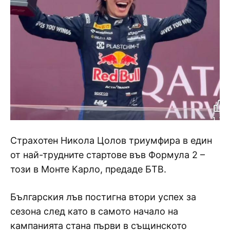
Страхотен Никола Цолов триумфира в един
от най-трудните стартове във Формула 2 –
този в Монте Карло, предаде БТВ.
Българския лъв постигна втори успех за
сезона след като в самото начало на
кампанията стана първи в същинското