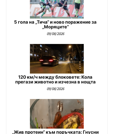
5 гола на „Тича“ и ново поражение за
„Моряците“
09/08/2026
120 км/ч между блоковете: Кола
прегази животно и изчезна в нощта
09/08/2026
„Жив протеин“ към поръчката: Гнусни