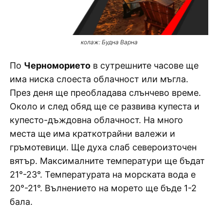
колаж: Будна Варна
По
Черноморието
в сутрешните часове ще
има ниска слоеста облачност или мъгла.
През деня ще преобладава слънчево време.
Около и след обяд ще се развива купеста и
купесто-дъждовна облачност. На много
места ще има краткотрайни валежи и
гръмотевици. Ще духа слаб североизточен
вятър. Максималните температури ще бъдат
21°-23°. Температурата на морската вода е
20°-21°. Вълнението на морето ще бъде 1-2
бала.