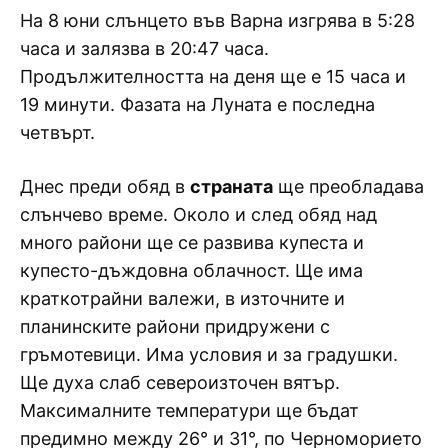
На 8 юни слънцето във Варна изгрява в 5:28
часа и залязва в 20:47 часа.
Продължителността на деня ще е 15 часа и
19 минути. Фазата на Луната е последна
четвърт.
Днес преди обяд в
страната
ще преобладава
слънчево време. Около и след обяд над
много райони ще се развива купеста и
купесто-дъждовна облачност. Ще има
краткотрайни валежи, в източните и
планинските райони придружени с
гръмотевици. Има условия и за градушки.
Ще духа слаб североизточен вятър.
Максималните температури ще бъдат
предимно между 26° и 31°, по Черноморието