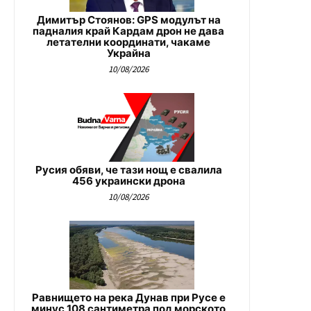
Димитър Стоянов: GPS модулът на
падналия край Кардам дрон не дава
летателни координати, чакаме
Украйна
10/08/2026
Русия обяви, че тази нощ е свалила
456 украински дрона
10/08/2026
Равнището на река Дунав при Русе е
минус 108 сантиметра под морското