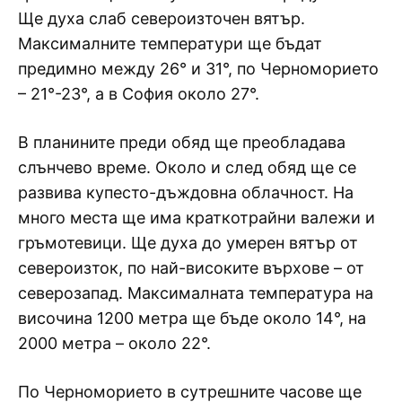
Ще духа слаб североизточен вятър.
Максималните температури ще бъдат
предимно между 26° и 31°, по Черноморието
– 21°-23°, а в София около 27°.
В планините преди обяд ще преобладава
слънчево време. Около и след обяд ще се
развива купесто-дъждовна облачност. На
много места ще има краткотрайни валежи и
гръмотевици. Ще духа до умерен вятър от
североизток, по най-високите върхове – от
северозапад. Максималната температура на
височина 1200 метра ще бъде около 14°, на
2000 метра – около 22°.
По Черноморието в сутрешните часове ще