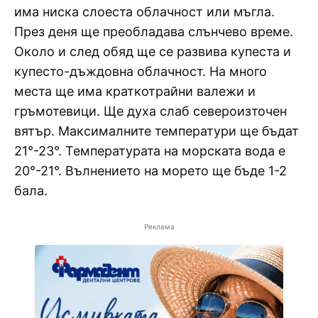
има ниска слоеста облачност или мъгла.
През деня ще преобладава слънчево време.
Около и след обяд ще се развива купеста и
купесто-дъждовна облачност. На много
места ще има краткотрайни валежи и
гръмотевици. Ще духа слаб североизточен
вятър. Максималните температури ще бъдат
21°-23°. Температурата на морската вода е
20°-21°. Вълнението на морето ще бъде 1-2
бала.
Реклама