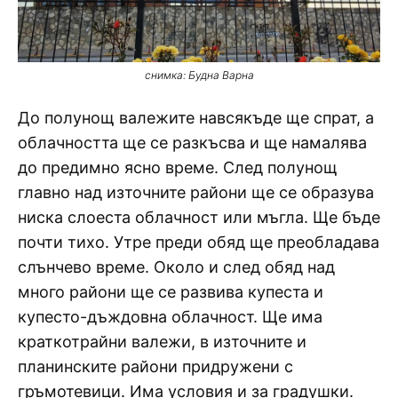
снимка: Будна Варна
До полунощ валежите навсякъде ще спрат, а
облачността ще се разкъсва и ще намалява
до предимно ясно време. След полунощ
главно над източните райони ще се образува
ниска слоеста облачност или мъгла. Ще бъде
почти тихо. Утре преди обяд ще преобладава
слънчево време. Около и след обяд над
много райони ще се развива купеста и
купесто-дъждовна облачност. Ще има
краткотрайни валежи, в източните и
планинските райони придружени с
гръмотевици. Има условия и за градушки.