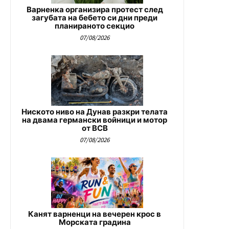
Варненка организира протест след
загубата на бебето си дни преди
планираното секцио
07/08/2026
Ниското ниво на Дунав разкри телата
на двама германски войници и мотор
от ВСВ
07/08/2026
Канят варненци на вечерен крос в
Морската градина