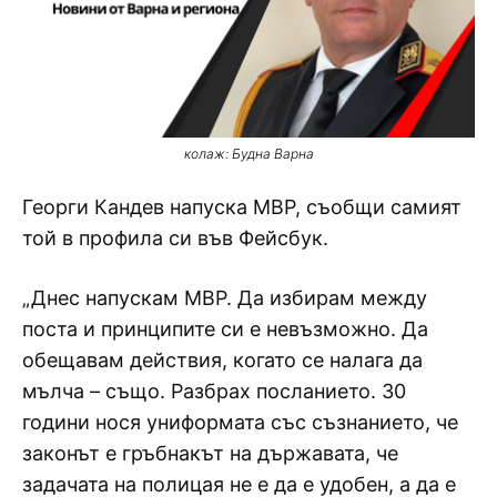
колаж: Будна Варна
Георги Кандев напуска МВР, съобщи самият
той в профила си във Фейсбук.
„Днес напускам МВР. Да избирам между
поста и принципите си е невъзможно. Да
обещавам действия, когато се налага да
мълча – също. Разбрах посланието. 30
години нося униформата със съзнанието, че
законът е гръбнакът на държавата, че
задачата на полицая не е да е удобен, а да е