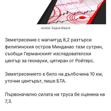
колаж: Будна Варна
Земетресение с магнитуд 8,2 разтърси
филипинския остров Минданао тази сутрин,
съобщи Германският изследователски
център за геонауки, цитиран от Ройтерс.
Земетресението е било на дълбочина 10 км,
уточни центърът, пише БТА.
Първоначално силата на труса бе оценена на
7,3.