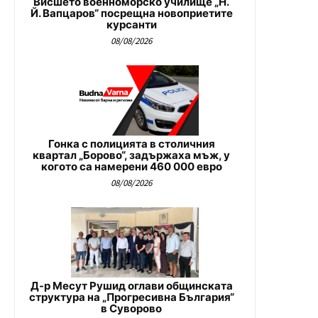
Висшето военноморско училище „Н.
Й. Вапцаров“ посрещна новоприетите
курсанти
08/08/2026
Гонка с полицията в столичния
квартал „Борово“, задържаха мъж, у
когото са намерени 460 000 евро
08/08/2026
Д-р Месут Рушид оглави общинската
структура на „Прогресивна България“
в Суворово