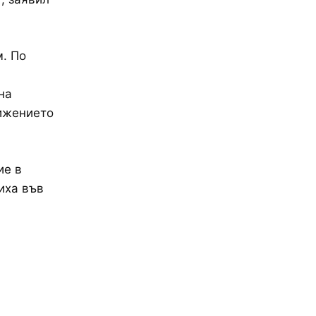
. По
на
вижението
ие в
иха във