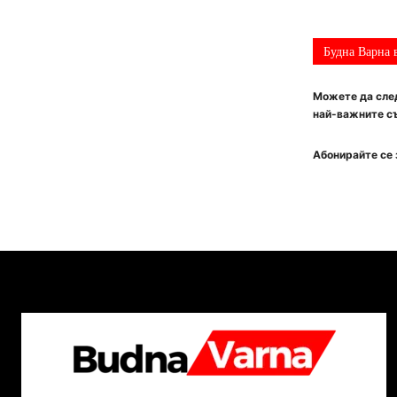
Будна Варна 
Можете да след
най-важните съ
Абонирайте се 