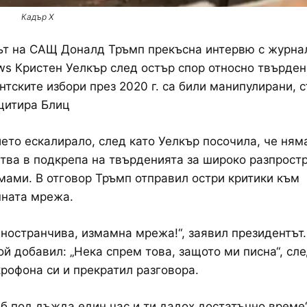
Кадър Х
ът на САЩ Доналд Тръмп прекъсна интервю с журна
s Кристен Уелкър след остър спор относно твърден
нтските избори през 2020 г. са били манипулирани,
 цитира Блиц
то ескалирало, след като Уелкър посочила, че ням
тва в подкрепа на твърденията за широко разпрост
мами. В отговор Тръмп отправил остри критики към
нната мрежа.
дностранчива, измамна мрежа!“, заявил президентът
ой добавил: „Нека спрем това, защото ми писна“, сл
рофона си и прекратил разговора.
еб под дъжда един час и ти дадох достатъчно време“