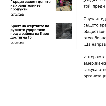
Гърция свалят цените
на хранителните
той, преди
продукти
05/08/2026
Случаят ид
същото вре
Броят на жертвите на
руските удари тази
обществено
нощ в района на Киев
достигна 15
отслабване
05/08/2026
„Да направ
Интервюто 
американск
фокуса отн
организац