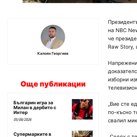
Президент
на NBC New
че президе
Raw Story,
Калоян Георгиев
Напрежение
доказателс
изборни из
Още публикации
телевизио
Българин игра за
„Вие сте е
Милан в дербито с
по-късно т
Интер
05/08/2026
свалил мик
Супермарките в
„Седях с т