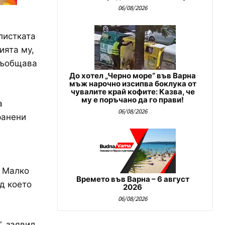
06/08/2026
листката
ията му,
 съобщава
До хотел „Черно море“ във Варна
мъж нарочно изсипва боклука от
чувалите край кофите: Казва, че
му е поръчано да го прави!
а
06/08/2026
ранени
. Малко
Времето във Варна – 6 август
ед което
2026
06/08/2026
, заявил