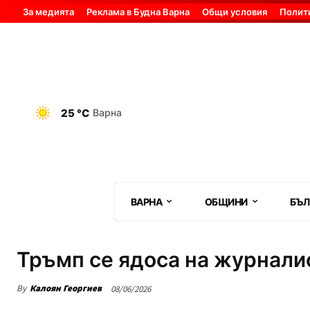
За медията
Реклама в Будна Варна
Общи условия
Полит
25 °C
Варна
ВАРНА
ОБЩИНИ
БЪЛ
Тръмп се ядоса на журналис
By
Калоян Георгиев
08/06/2026