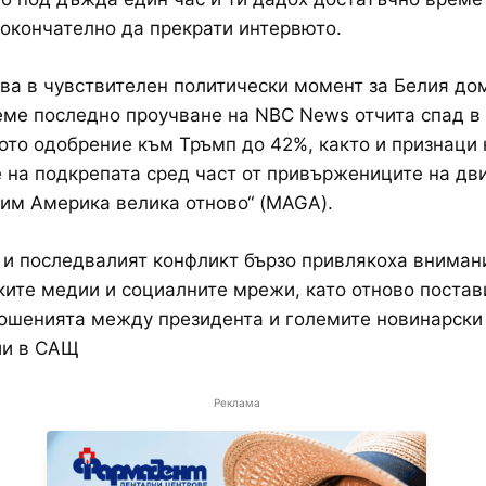
 окончателно да прекрати интервюто.
ва в чувствителен политически момент за Белия дом
ме последно проучване на NBC News отчита спад в
то одобрение към Тръмп до 42%, както и признаци 
 на подкрепата сред част от привържениците на д
им Америка велика отново“ (MAGA).
и последвалият конфликт бързо привлякоха вниман
ите медии и социалните мрежи, като отново постав
ошенията между президента и големите новинарски
ии в САЩ
Реклама