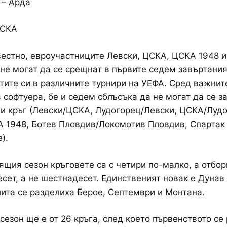
 – Арда
ЦСКА
вестно, евроучастниците Левски, ЦСКА, ЦСКА 1948 и
не могат да се срещнат в първите седем завъртани
ите си в различните турнири на УЕФА. Сред важнит
 софтуера, бе и седем сблъсъка да не могат да се з
и кръг (Левски/ЦСКА, Лудогорец/Левски, ЦСКА/Лудо
 1948, Ботев Пловдив/Локомотив Пловдив, Спартак
).
ящия сезон кръговете са с четири по-малко, а отбор
сет, а не шестнадесет. Единственият новак е Дунав 
лита се разделиха Берое, Септември и Монтана.
сезон ще е от 26 кръга, след което първенството се