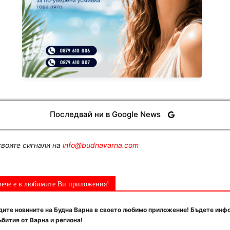
Последвай ни в Google News
воите сигнали на
info@budnavarna.com
вече е в любимите Ви приложения!
ите новините на Будна Варна в своето любимо приложение! Бъдете инф
бития от Варна и региона!