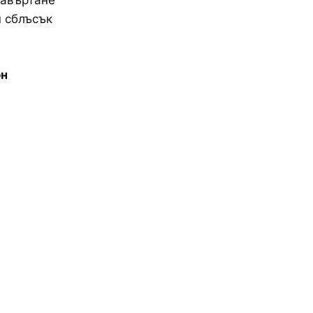
завъртане
н сблъсък
он