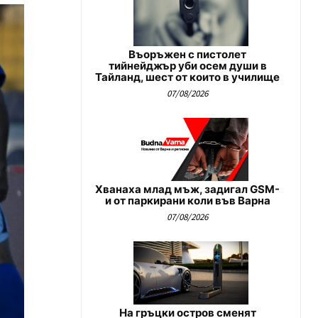
Въоръжен с пистолет
тийнейджър уби осем души в
Тайланд, шест от които в училище
07/08/2026
Хванаха млад мъж, задигал GSM-
и от паркирани коли във Варна
07/08/2026
На гръцки остров сменят