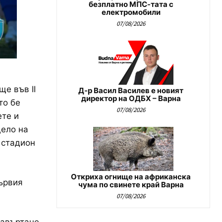
безплатно МПС-тата с
електромобили
07/08/2026
е във ІІ
Д-р Васил Василев е новият
директор на ОДБХ – Варна
то бе
07/08/2026
ете и
дело на
 стадион
Откриха огнище на африканска
първия
чума по свинете край Варна
07/08/2026