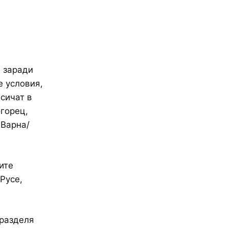
я заради
е условия,
асичат в
горец,
 Варна/
ите
Русе,
 разделя