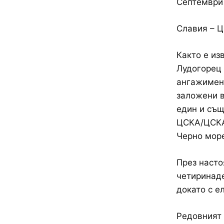
Септември
Славия – 
Както е из
Лудогорец 
ангажимент
заложени в
един и същ
ЦСКА/ЦСКА
Черно море
През насто
четиринаде
докато с е
Редовният 