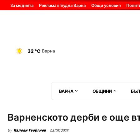
За медията
Реклама в Будна Варна
Общи условия
Полит
32 °C
Варна
ВАРНА
ОБЩИНИ
БЪЛ
Варненското дерби е още въ
By
Калоян Георгиев
08/06/2026