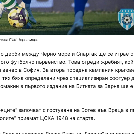
имка: ПФК Черно море
о дерби между Черно море и Спартак ще се играе ощ
вото футболно първенство. Това отреди жребият, кой
и вечер в София. За втора поредна кампания кръгов
 тях бяха определени чрез специализиран софтуер 
Домакин в първото издание на Битката за Варна ще е
яците“ започват с гостуване на Ботев във Враца в 
околите“ приемат ЦСКА 1948 на старта.