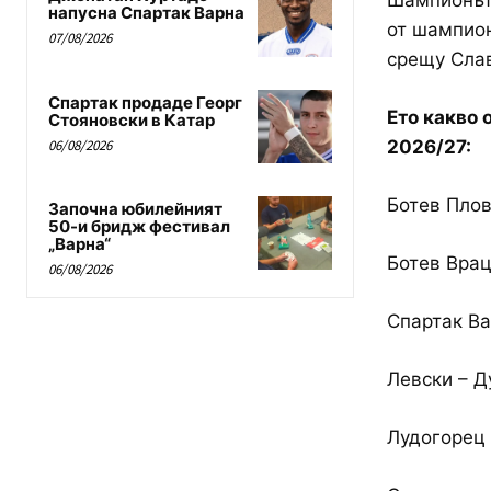
Шампионът 
напусна Спартак Варна
от шампион
07/08/2026
срещу Слав
Спартак продаде Георг
Ето какво 
Стояновски в Катар
06/08/2026
2026/27:
Ботев Пло
Започна юбилейният
50-и бридж фестивал
„Варна“
Ботев Врац
06/08/2026
Спартак Ва
Левски – Д
Лудогорец