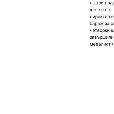
на три под
ще е с пет
директно е
бараж за о
четворки щ
завършили
медалист (