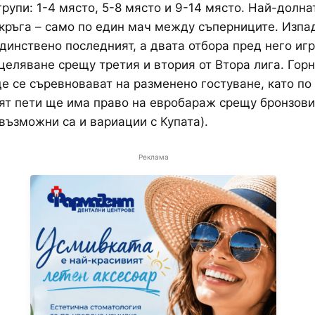
групи: 1-4 място, 5-8 място и 9-14 място. Най-долна
 кръга – само по един мач между съперниците. Изпа
динствено последният, а двата отбора пред него иг
целяване срещу третия и втория от Втора лига. Гор
е се съревновават на разменено гостуване, като по
ят пети ще има право на евробараж срещу бронзов
възможни са и вариации с Купата).
Реклама