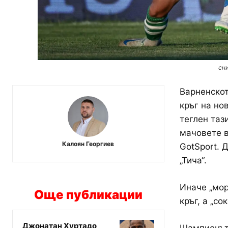
сн
Варненскот
кръг на но
теглен таз
мачовете в
Калоян Георгиев
GotSport. 
„Тича“.
Иначе „мор
Още публикации
кръг, а „с
Джонатан Хуртадо