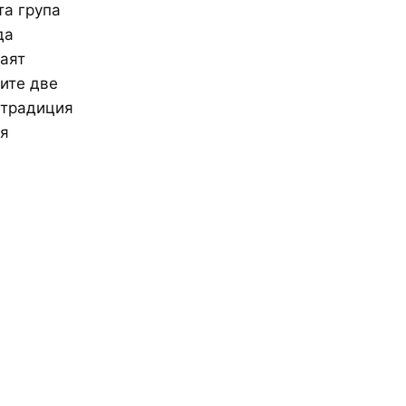
та група
да
раят
ните две
 традиция
ия