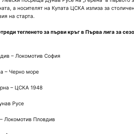
Левски посреща Дунав Русе на „Герена“ в първото 
ата, а носителят на Купата ЦСКА излиза за столиче
ия на старта.
отреди тегленето за първи кръг в Първа лига за сез
вдив – Локомотив София
а – Черно море
рна – ЦСКА 1948
унав Русе
 – Локомотив Пловдив