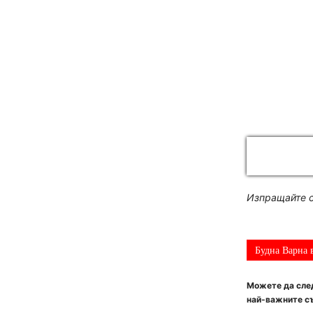
Изпращайте с
Будна Варна 
Можете да след
най-важните съ