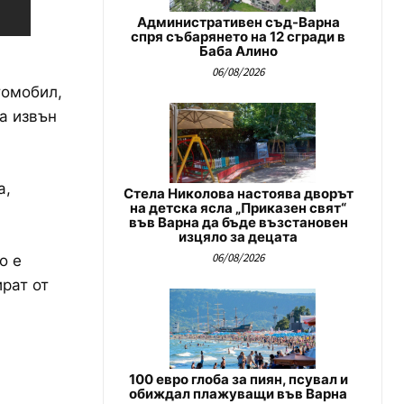
Административен съд-Варна
спря събарянето на 12 сгради в
Баба Алино
06/08/2026
томобил,
а извън
а,
Стела Николова настоява дворът
на детска ясла „Приказен свят“
във Варна да бъде възстановен
изцяло за децата
06/08/2026
о е
рат от
100 евро глоба за пиян, псувал и
обиждал плажуващи във Варна