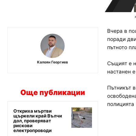
Вчера в по
поради дви
пътното пл
Калоян Георгиев
Същият е н
настанен е
Пътникът в
Още публикации
освободена
полицията 
Откриха мъртви
щъркели край Вълчи
дол, проверяват
рискови
електропроводи