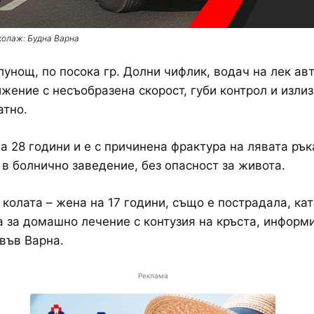
колаж: Будна Варна
лунощ, по посока гр. Долни чифлик, водач на лек ав
жение с несъобразена скорост, губи контрол и излиз
атно.
а 28 години и е с причинена фрактура на лявата рък
 в болнично заведение, без опасност за живота.
 колата – жена на 17 години, също е пострадала, кат
 за домашно лечение с контузия на кръста, информи
във Варна.
Реклама