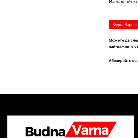
Изпращайте с
Будна Варна 
Можете да след
най-важните съ
Абонирайте се 