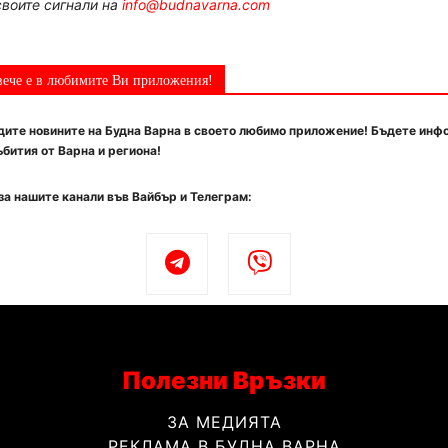
воите сигнали на
info@budnavarna.com
вече е в любимите Ви приложения!
ите новините на Будна Варна в своето любимо приложение! Бъдете инф
бития от Варна и региона!
за нашите канали във Вайбър и Телеграм:
Полезни Връзки
ЗА МЕДИЯТА
РЕКЛАМА В БУДНА ВАРНА