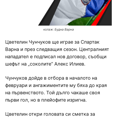
колаж: Будна Варна
Цветелин Чунчуков ще играе за Спартак
Варна и през следващия сезон. Централният
нападател е подписал нов договор, съобщи
шефът на „соколите“ Алекс Илиев.
Чунчуков дойде в отбора в началото на
февруари и ангажиментите му бяха до края
на първенството. Той дълго чакаше своя
първи гол, но в плейофите изригна.
Цветелин откри головата си сметка за