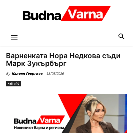
Варненката Нора Недкова съди
Марк Зукърбърг
13/06/2026
By
Калоян Георгиев
Хайлайф