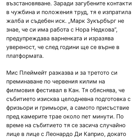
възстановяване. Заради загубените контакти
в чужбина и положения труд, тя е изпратила
жалба и съдебен иск. „Марк Зукърбърг не
знае, че си има работа с Нора Недкова”,
предупреждава варненката и изразява
увереност, че след години ще се върне в
платформата.
Мис Плеймейт разказва и за третото си
преминаване по червения килим на
филмовия фестивал в Кан. Тя обяснява, че
събитието изисква целодневна подготовка с
фризьори и гримьори, а самото присъствие
пред камерите трае около пет минути. По
време на събитието тя се засича случайно
лице в лице с Леонардо Ди Каприо, докато