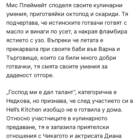
Мис Плеймейт споделя своите кулинарни
умения, приготвяйки октопод и скариди. Тя
подчертава, че истинските готвачи готвят с
масло и винаги по усет, а накрая фламбира
ястието с узо. Въпреки че летата е
прекарвала при своите баби във Варна и
Търговище, които са били много добри
готвачки, тя смята своите умения за
даденост отгоре.
„Господ ми е дал талант”, категорична е
Недкова, но признава, че след участието си в
Hell’s Kitchen изобщо не е готвила у дома.
Относно участниците в кулинарното
предаване, тя е запазила приятелски
отношения с Чикагото и актрисата Диана