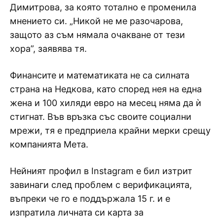
Димитрова, за която тотално е променила
мнението си. „Никой не ме разочарова,
защото аз съм нямала очакване от тези
хора”, заявява тя.
Финансите и математиката не са силната
страна на Недкова, като според нея на една
жена и 100 хиляди евро на месец няма да ѝ
стигнат. Във връзка със своите социални
мрежи, тя е предприела крайни мерки срещу
компанията Мета.
Нейният профил в Instagram е бил изтрит
завинаги след проблем с верификацията,
въпреки че го е поддържала 15 г. и е
изпратила личната си карта за