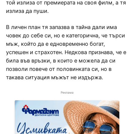
той излиза от премиерата на своя филм, а тя
излиза да пуши.
В личен план тя запазва в тайна дали има
човек до себе си, но е категорична, че търси
мъж, който да е едновременно богат,
успешен и страхотен. Недкова признава, че е
била във връзки, в които е можела да си
позволи повече от половинката си, но в
такава ситуация мъжът не издържа.
Реклама