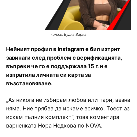
колаж: Будна Варна
Нейният профил в Instagram е бил изтрит
завинаги след проблем с верификацията,
въпреки че го е поддържала 15 г. и е
изпратила личната си карта за
възстановяване.
„Аз никога не избирам любов или пари, везна
няма. Ние трябва да искаме всичко. Тоест аз
искам пълния комплект”, това коментира
варненката Нора Недкова по NOVA.