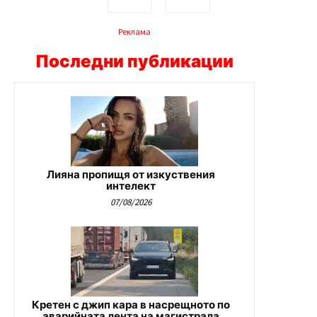
Реклама
Последни публикации
Лияна пропищя от изкуствения
интелект
07/08/2026
Кретен с джип кара в насрещното по
аварийната лента на магистрала