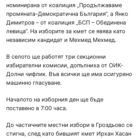
номинирана от коалиция „Продължаваме
промяната-Демократична България“, а Янко
Димитров – от коалиция „БСП – Обединена
левица“. На изборите за кмет се явява като
независим кандидат и Мехмед Мехмед.
В селото ще работят три секционни
избирателни комисии, допълниха от ОИК-
Долни чифлик. Във всички ще има осигурено
машинно гласуване.
Началото на изборния ден ще бъде
поставено в 7:00 часа.
До частичните местни избори в Гроздьово се
стигна, след като бившият кмет Ирхан Хасан