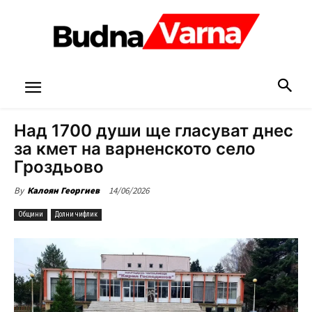
Над 1700 души ще гласуват днес
за кмет на варненското село
Гроздьово
14/06/2026
By
Калоян Георгиев
Общини
Долни чифлик