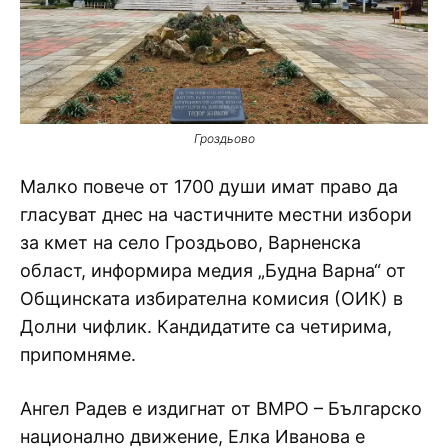
Гроздьово
Малко повече от 1700 души имат право да
гласуват днес на частичните местни избори
за кмет на село Гроздьово, Варненска
област, информира медия „Будна Варна“ от
Общинската избирателна комисия (ОИК) в
Долни чифлик. Кандидатите са четирима,
припомняме.
Ангел Радев е издигнат от ВМРО – Българско
национално движение, Елка Иванова е