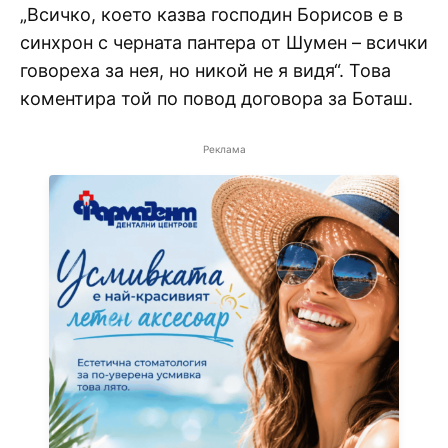
„Всичко, което казва господин Борисов е в
синхрон с черната пантера от Шумен – всички
говореха за нея, но никой не я видя“. Това
коментира той по повод договора за Боташ.
Реклама