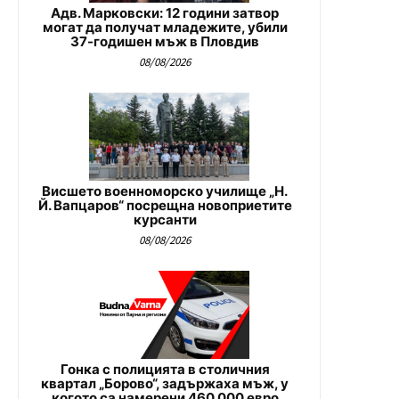
Адв. Марковски: 12 години затвор
могат да получат младежите, убили
37-годишен мъж в Пловдив
08/08/2026
Висшето военноморско училище „Н.
Й. Вапцаров“ посрещна новоприетите
курсанти
08/08/2026
Гонка с полицията в столичния
квартал „Борово“, задържаха мъж, у
когото са намерени 460 000 евро