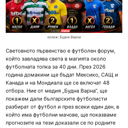
колаж: Будна Варна
Световното първенство е футболен форум,
който завладява света в магията около
футболната топка за 40 дни. През 2026
година домакини ще бъдат Мексико, САЩ и
Канада и на Мондиала ще се включат 48
отбора. Ние от медия „Будна Варна“, ще
покажем дали българските футболисти
разбират от футбол и през всеки един ден, в
който има футболни мачове, ще показваме
прогнозите на тези доказали се по родните