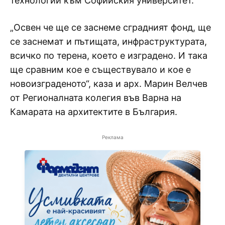
технологии към Софийския университет.
„Освен че ще се заснеме сградният фонд, ще
се заснемат и пътищата, инфраструктурата,
всичко по терена, което е изградено. И така
ще сравним кое е съществувало и кое е
новоизграденото“, каза и арх. Марин Велчев
от Регионалната колегия във Варна на
Камарата на архитектите в България.
Реклама