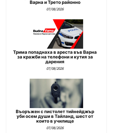
Варна и Трето районно
07/08/2026
Трима попаднаха в ареста във Варна
за кражби на телефони и кутия за
дарения
07/08/2026
Въоръжен с пистолет тийнейджър
уби осем души в Тайланд, шест от
които в училище
07/08/2026