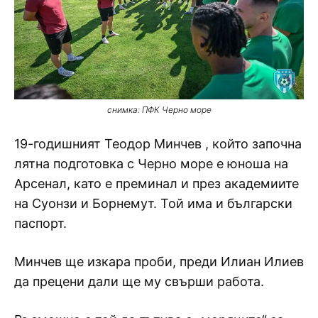
снимка: ПФК Черно море
19-годишният Теодор Минчев , който започна
лятна подготовка с Черно море е юноша на
Арсенал, като е преминал и през академиите
на Суонзи и Борнемут. Той има и български
паспорт.
Минчев ще изкара проби, преди Илиан Илиев
да прецени дали ще му свърши работа.