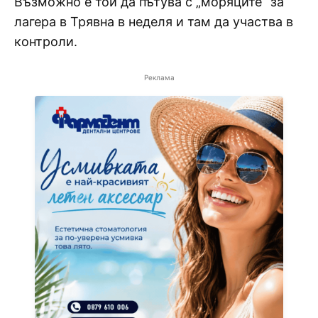
Възможно е той да пътува с „моряците“ за
лагера в Трявна в неделя и там да участва в
контроли.
Реклама