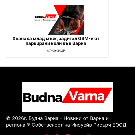
Хванаха млад мъж, задигал GSM-и от
паркирани коли във Варна
07/08/2026
© 2026г. Будна Варна - Новини от Варна и
региона ® Собственост на Иноуейв Рисърч ЕООД.