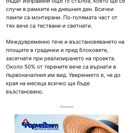
бъдат изправени още 15 стълба, което ще се
случи в рамките на днешния ден. Всички
лампи са монтирани. По-голямата част от
тях вече са тествани и светнати.
Междувременно тече и възстановяването на
площите в градинки и пред блоковете,
засегнати при реализирането на проекта.
Около 50% от терените вече са върнати в
първоначалния им вид. Уверението е, че до
края на месеца всичко ще бъде
възстановено.
Реклама