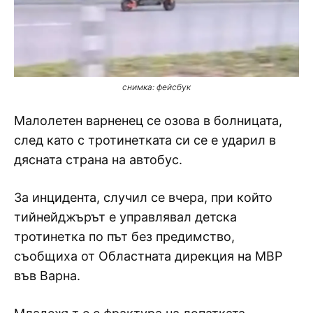
снимка: фейсбук
Малолетен варненец се озова в болницата,
след като с тротинетката си се е ударил в
дясната страна на автобус.
За инцидента, случил се вчера, при който
тийнейджърът е управлявал детска
тротинетка по път без предимство,
съобщиха от Областната дирекция на МВР
във Варна.