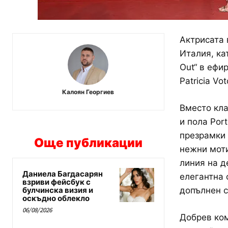
Актрисата 
Италия, ка
Out“ в ефи
Patricia Vot
Калоян Георгиев
Вместо кла
и пола Port
презрамки 
Още публикации
нежни моти
линия на д
Даниела Багдасарян
елегантна 
взриви фейсбук с
булчинска визия и
допълнен с
оскъдно облекло
06/08/2026
Добрев ком