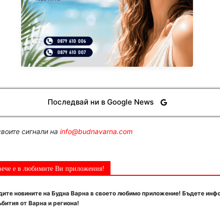
Последвай ни в Google News
воите сигнали на
info@budnavarna.com
вече е в любимите Ви приложения!
ите новините на Будна Варна в своето любимо приложение! Бъдете инф
бития от Варна и региона!