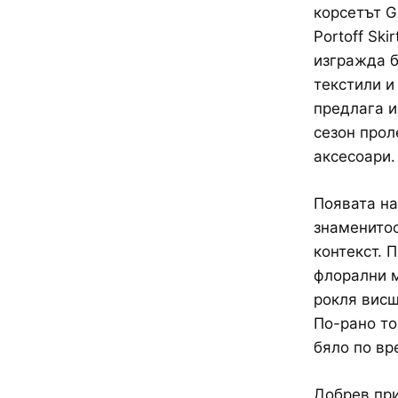
корсетът G
Portoff Ski
изгражда б
текстили и
предлага и
сезон прол
аксесоари.
Появата на
знаменитос
контекст. 
флорални м
рокля висш
По-рано то
бяло по вр
Добрев при