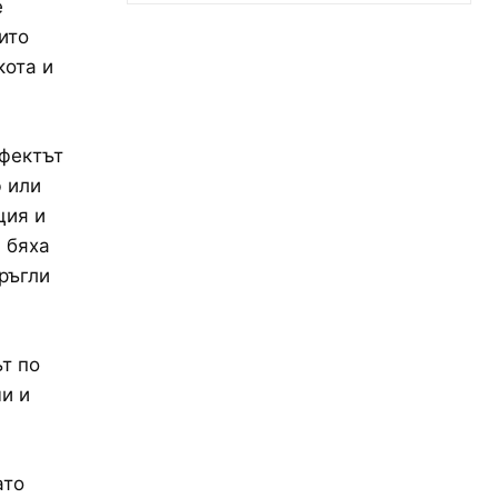
е
ито
кота и
ефектът
 или
ция и
 бяха
ръгли
ът по
и и
ато