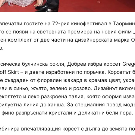
впечатли гостите на 72-рия кинофестивал в Таормин
то се появи на световната премиера на новия филм 
рен комплект от две части на дизайнерската марка O
o.
сическа булчинска рокля, Добрев избра корсет Grego
off Skirt – и двете изработени по поръчка. Корсетът 
е създаден от флорален жакард в кремав цвят, укра
ви в синьо, жълто, зелено и розово. Дизайнът вклю
еколтето и леко разкроена талия, която оформя изва
силуетна линия до ханша. За специалния повод мод
 фино разпръснати кристали и деликатни бели пера.
бинира впечатляващия корсет с дълга до земята по