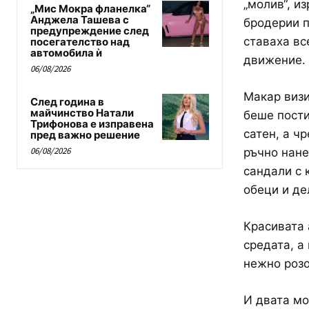
„молив“, и
„Мис Мокра фланелка“
Анджела Ташева с
бродерии п
предупреждение след
ставаха вс
посегателство над
автомобила ѝ
движение.
06/08/2026
Макар визи
След година в
майчинство Натали
беше пости
Трифонова е изправена
сатен, а ч
пред важно решение
06/08/2026
ръчно нане
сандали с 
обеци и де
Красивата 
средата, а
нежно розо
И двата мо