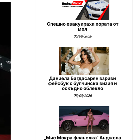
Спешно евакуираха хората от
мол
06/08/2026
Даниела Багдасарян взриви
фейсбук с булчинска визия и
оскъдно облекло
06/08/2026
„Мис Мокра фланелка“ Анджела