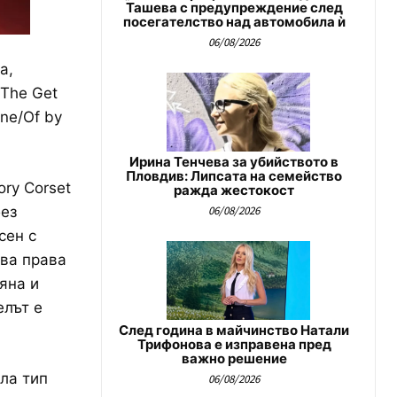
Ташева с предупреждение след
посегателство над автомобила ѝ
06/08/2026
а,
„The Get
ne/Of by
Ирина Тенчева за убийството в
Пловдив: Липсата на семейство
ry Corset
ражда жестокост
06/08/2026
без
сен с
чва права
яна и
елът е
След година в майчинство Натали
Трифонова е изправена пред
важно решение
ла тип
06/08/2026