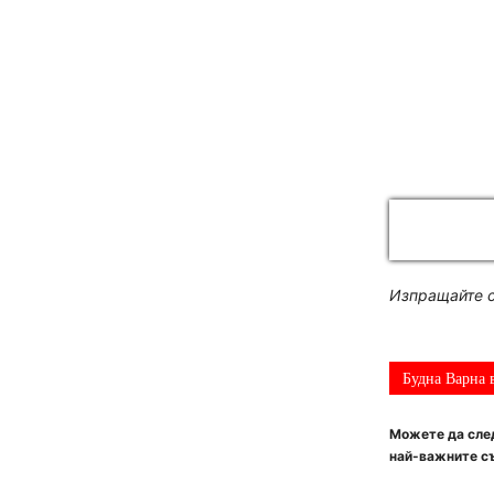
Изпращайте с
Будна Варна 
Можете да след
най-важните съ