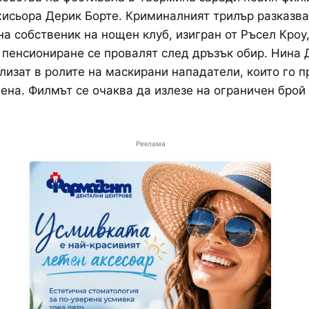
жисьора Дерик Борте. Криминалният трилър разказва
на собственик на нощен клуб, изигран от Ръсел Кроу
 пенсиониране се провалят след дръзък обир. Нина 
лизат в ролите на маскирани нападатели, които го 
ена. Филмът се очаква да излезе на ограничен брой
Реклама