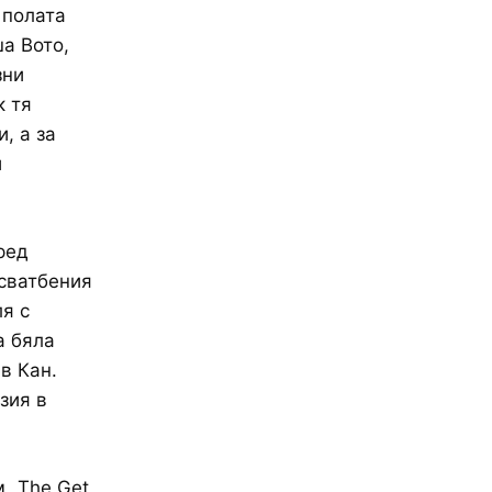
 полата
ша Вото,
зни
к тя
, а за
и
ред
 сватбения
я с
а бяла
в Кан.
зия в
 „The Get