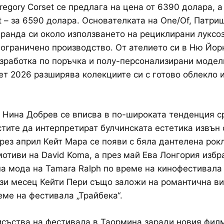
regory Corset се предлага на цена от 6390 долара, а
rt – за 6590 долара. Основателката на One/Of, Патри
ранда си около използването на рециклирани луксо
 ограничено производство. От ателието си в Ню Йор
зработка по поръчка и полу-персонализирани модели
ет 2026 разширява колекциите си с готово облекло 
 Нина Добрев се вписва в по-широката тенденция с
тите да интерпретират булчинската естетика извън
През април Кейт Мара се появи с бяла дантелена рокл
отиви на David Koma, а през май Ева Лонгория избр
а мода на Tamara Ralph по време на кинофестивала 
зи месец Кейти Пери също заложи на романтична ви
еме на фестивала „Трайбека“.
съства на фестивала в Таормина заради новия филм