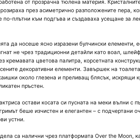
зработена от прозрачна тюлена материя. Кристалнит
розираха през асиметрично разположените пера, ко
е по-плътни към подгъва и създаваха усещане за ле
ята да носеше ясно изразени булчински елементи, 
гнат не чрез традиционни детайли като воал, шлейф
рез кремавата цветова палитра, корсетната конструк
сените декоративни елементи. Завършек на тоалета
каишки около глезена и преливащ блясък, искрящи к
ликатен пръстен.
актриса остави косата си пусната на меки вълни с п
 гримът беше изчистен и елегантен – с подчертани оч
ви устни.
дела са налични чрез платформата Over the Moon, к