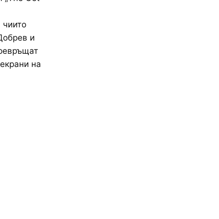
, чиито
Добрев и
превръщат
 екрани на