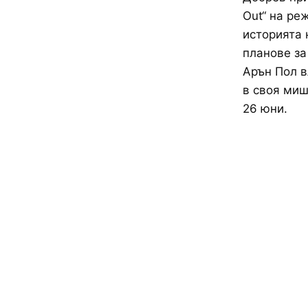
Out“ на ре
историята 
планове за
Арън Пол в
в своя миш
26 юни.