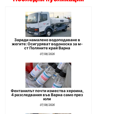
Заради намалено водоподаване в
жегите: Осигуряват водоноска за м-
ст Поляните край Варна
07/08/2026
Фентанилът почти измества хероина,
4 разследвания във Варна само през
юли
07/08/2026