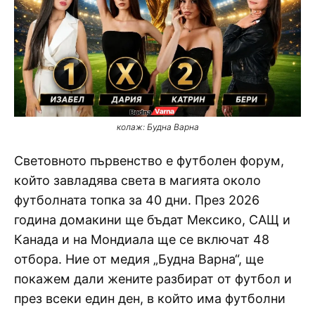
колаж: Будна Варна
Световното първенство е футболен форум,
който завладява света в магията около
футболната топка за 40 дни. През 2026
година домакини ще бъдат Мексико, САЩ и
Канада и на Мондиала ще се включат 48
отбора. Ние от медия „Будна Варна“, ще
покажем дали жените разбират от футбол и
през всеки един ден, в който има футболни