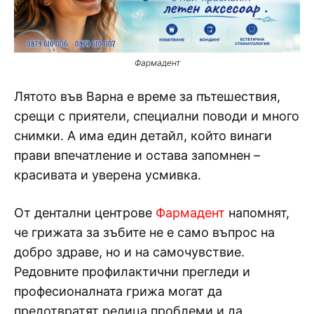
Фармадент
Лятото във Варна е време за пътешествия,
срещи с приятели, специални поводи и много
снимки. А има един детайл, който винаги
прави впечатление и остава запомнен –
красивата и уверена усмивка.
От дентални центрове
Фармадент
напомнят,
че грижата за зъбите не е само въпрос на
добро здраве, но и на самочувствие.
Редовните профилактични прегледи и
професионалната грижа могат да
предотвратят редица проблеми и да