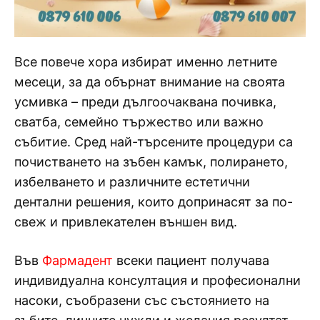
Все повече хора избират именно летните
месеци, за да обърнат внимание на своята
усмивка – преди дългоочаквана почивка,
сватба, семейно тържество или важно
събитие. Сред най-търсените процедури са
почистването на зъбен камък, полирането,
избелването и различните естетични
дентални решения, които допринасят за по-
свеж и привлекателен външен вид.
Във
Фармадент
всеки пациент получава
индивидуална консултация и професионални
насоки, съобразени със състоянието на