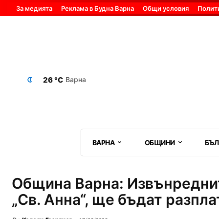
За медията
Реклама в Будна Варна
Общи условия
Полит
26 °C
Варна
ВАРНА
ОБЩИНИ
БЪЛ
Община Варна: Извънредни
„Св. Анна“, ще бъдат разпл