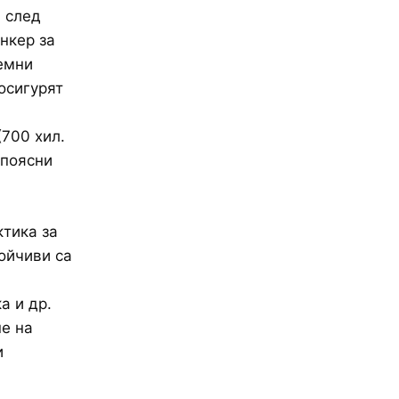
а след
нкер за
емни
 осигурят
(700 хил.
 поясни
тика за
ойчиви са
а и др.
е на
и