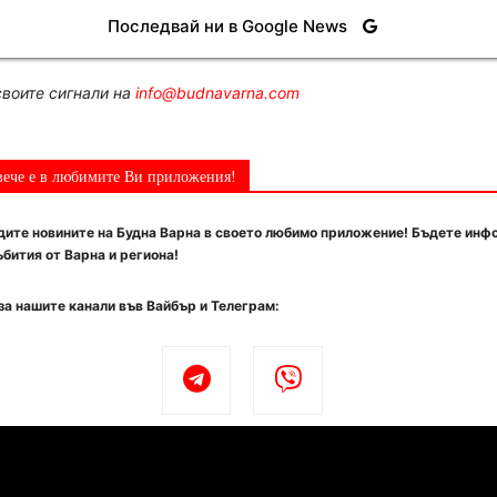
Последвай ни в Google News
воите сигнали на
info@budnavarna.com
вече е в любимите Ви приложения!
ите новините на Будна Варна в своето любимо приложение! Бъдете инф
бития от Варна и региона!
за нашите канали във Вайбър и Телеграм: