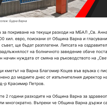
колаж: Будна Варна
 за покриване на текущи разходи на МБАЛ „Св. Анна
00 хил. евро, поискани от Община Варна и гласувани
съвет, ще бъдат разплатени. Липсата на оздравител
задлъжнялост на болничното заведение обаче поста
н начин нуждата от смяна на ръководството на „Све
и кметът на Варна Благомир Коцев във връзка с пи
нено до медиите днес от изпълнителния директор н
д-р Красимир Петров.
те 2 години разходите на Община Варна за здравео
ли многократно. Въпреки че Община Варна държи с