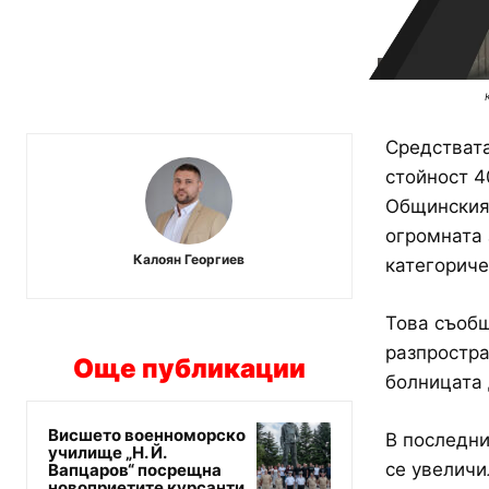
Средствата
стойност 4
Общинския 
огромната 
Калоян Георгиев
категориче
Това съобщ
разпростра
Още публикации
болницата 
Висшето военноморско
В последни
училище „Н. Й.
се увеличи
Вапцаров“ посрещна
новоприетите курсанти