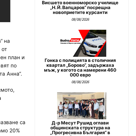
Висшето военноморско училище
„Н. Й. Вапцаров“ посрещна
новоприетите курсанти
08/08/2026
“ на
 от
ен план и
Гонка с полицията в столичния
квартал „Борово“, задържаха
вят по
мъж, у когото са намерени 460
та Анна“.
000 евро
08/08/2026
смото,
а
пазване са
Д-р Месут Рушид оглави
общинската структура на
амо 20%
„Прогресивна България“ в