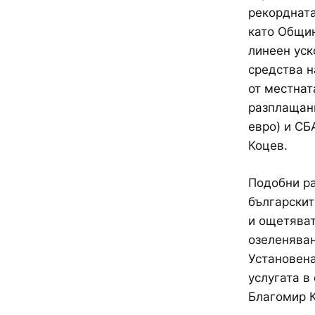
рекордната
като Общин
линеен уск
средства н
от местнат
разплащани
евро) и СБ
Коцев.
Подобни ра
българскит
и ощетяват
озеленяван
Установена
услугата в
Благомир 