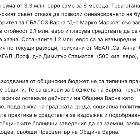
 сума от 3.3 млн. евро само за 6 месеца. Това стан
ският съвет отказа да позволи финансирането на бу
орител за СБАЛОЗ Варна “Д-р Марко Марков” със за
а стойност 2.1 млн. евро и гласува средствата да се
а хазна. Останалите 1.2 млн. евро са за извънредни
я по текущи разходи, поискани от МБАЛ „Св. Анна“ 
АГАЛ „Проф. д-р Димитър Стаматов“ (500 хил. евро),
зходвания от общинския бюджет не са типична прак
е общини. Те са шокови за бюджета на Варна, неуст
 всички останали дейности на Община Варна като
е, поддръжка на градската среда, социална политик
та практика е средствата за издръжка и подобряван
 общинските болнични заведения да са заемни, заяв
Коцев, съобщи Пресцентър на Община Варна.