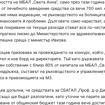
ността на МБАЛ „Света Анна“, само през тази година
 от лечебното заведение средства са вече 700 хил. 
ме няма индикации, че ръководството на болницата
инансовите й проблеми. Дълговете само нарастват, 
за покриване на текущи разходи стават все по-чести
зпратено писмо до Министерството на здравеопазва
спешна среща с министър Ивкова.
оцев призовава за провеждането на конкурс, който 
тел и нов борд на директорите. Тъй като държавата 
н собственик с близо 80% от капитала на МБАЛ „Св.
издръжка, съставът на ръководството и управлениет
са в правомощията на МЗ.
ев допълни, че средствата за СБАГАЛ „Проф. д-р Д
също ще бъдат разплатени, като уточни че парите за
ване от общинския бюджет тази година вече дости