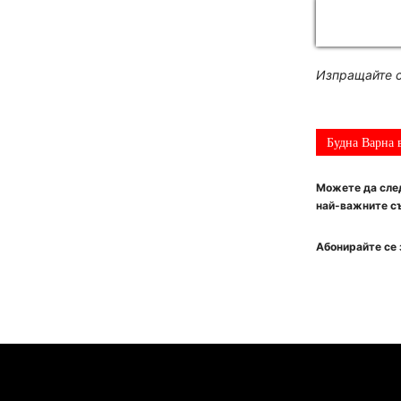
Изпращайте с
Будна Варна 
Можете да след
най-важните съ
Абонирайте се 