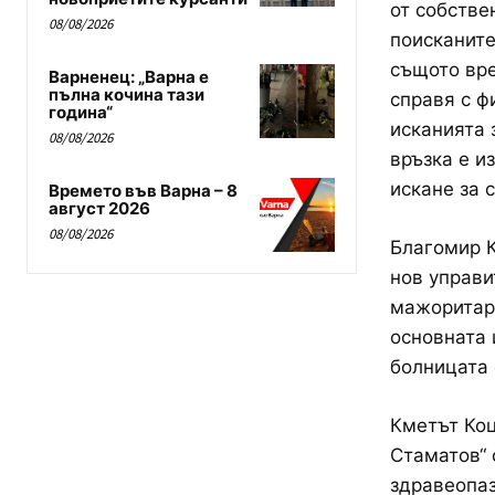
от собстве
08/08/2026
поисканите
същото вре
Варненец: „Варна е
пълна кочина тази
справя с ф
година“
исканията 
08/08/2026
връзка е и
искане за 
Времето във Варна – 8
август 2026
08/08/2026
Благомир К
нов управи
мажоритаре
основната 
болницата 
Кметът Коц
Стаматов“ 
здравеопаз