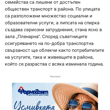
семейства са лишени от достъпен
обществен транспорт в района. По улицата
са разположени множество социални и
образователни услуги, а липсата на спирка
създава сериозни затруднения, стана ясно в
зала „Пленарна“. Според съветниците
осигуряването на по-добра транспортна
свързаност ще облекчи както потребителите
на услугите, така и живеещите в района,
който се разраства с всяка изминала година.
Реклама