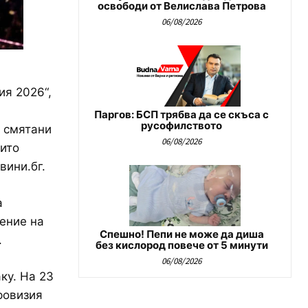
освободи от Велислава Петрова
06/08/2026
ия 2026“,
Паргов: БСП трябва да се скъса с
русофилството
, смятани
06/08/2026
рито
вини.бг.
а
ение на
Спешно! Пепи не може да диша
.
без кислород повече от 5 минути
06/08/2026
ку. На 23
ровизия