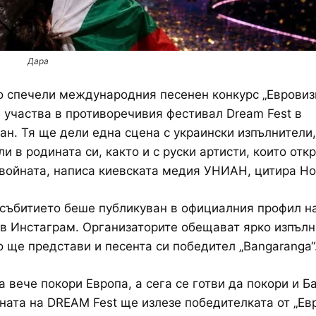
Дара
о спечели международния песенен конкурс „Евровиз
а участва в противоречивия фестивал Dream Fest в
н. Тя ще дели една сцена с украински изпълнители
и в родината си, както и с руски артисти, които отк
войната, написа киевската медия УНИАН, цитира Но
събитието беше публикуван в официалния профил н
в Инстаграм. Организаторите обещават ярко изпълн
о ще представи и песента си победител „Bangaranga“
a вече покори Европа, а сега се готви да покори и Ба
ната на DREAM Fest ще излезе победителката от „Ев