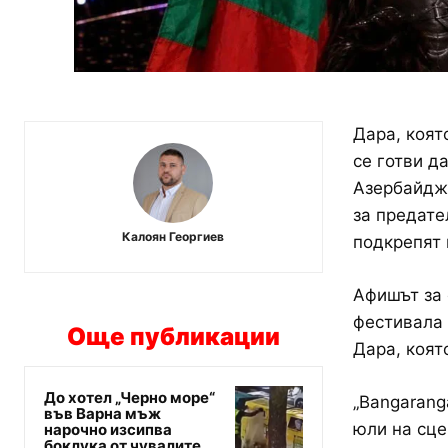
Дара, коят
се готви д
Азербайджа
за предател
Калоян Георгиев
подкрепят 
Афишът за 
фестивала 
Още публикации
Дара, коят
До хотел „Черно море“
„Bangarang
във Варна мъж
юли на сце
нарочно изсипва
боклука от чувалите