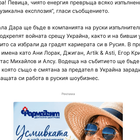
рa! Певица, чиято енергия превръща всяко изпълнен
узикална експлозия“, гласи съобщението.
ла Дара ще бъде в компанията на руски изпълнители
одкрепят войната срещу Украйна, както и на бивши 
оито са избрали да градят кариерата си в Русия. В п
 имена като Ани Лорак, Джиган, Artik & Asti, Егор Кр
тас Михайлов и Алсу. Водеща на събитието ще бъде
 която също е смятана за предател в Украйна зарад
щата си работа в руския шоубизнес.
Реклама