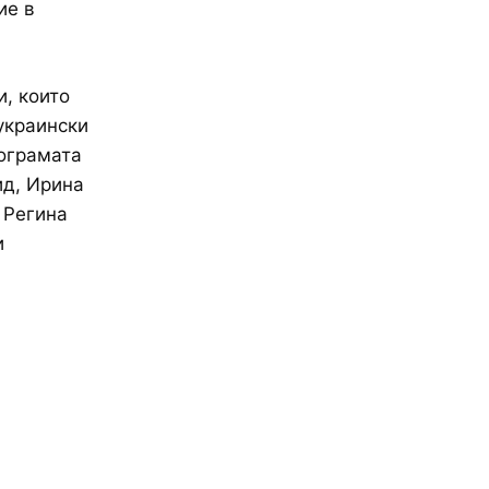
ие в
, които
украински
рограмата
ид, Ирина
 Регина
и