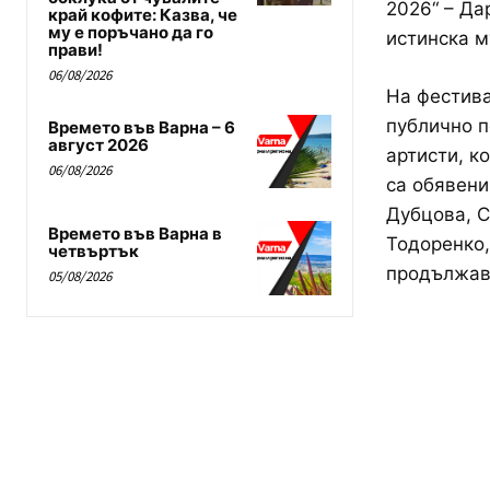
2026“ – Да
край кофите: Казва, че
му е поръчано да го
истинска м
прави!
06/08/2026
На фестива
публично п
Времето във Варна – 6
август 2026
артисти, к
06/08/2026
са обявени
Дубцова, С
Времето във Варна в
Тодоренко,
четвъртък
продължава
05/08/2026