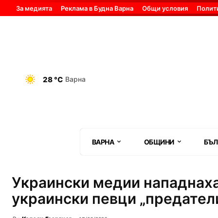
За медията
Реклама в Будна Варна
Общи условия
Полит
28 °C
Варна
ВАРНА
ОБЩИНИ
БЪЛ
Украински медии нападнаха
украински певци „предател