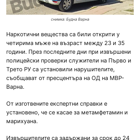
снимка: Будна Варна
Наркотични вещества са били открити у
четирима мъже на възраст между 23 и 35
години. През последните дни при извършени
полицейски проверки служители на Първо и
Трето РУ са установили нарушителите,
съобщават от пресцентъра на ОД на МВР-
Варна.
От изготвените експертни справки е
установено, че се касае за метамфетамин и
марихуана.
Извършителите са задържани за срок до 24