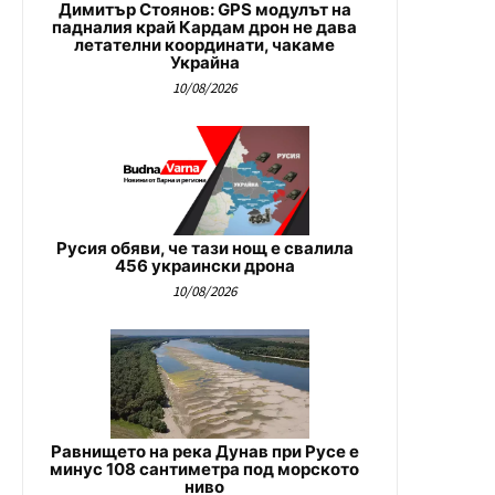
Димитър Стоянов: GPS модулът на
падналия край Кардам дрон не дава
летателни координати, чакаме
Украйна
10/08/2026
Русия обяви, че тази нощ е свалила
456 украински дрона
10/08/2026
Равнището на река Дунав при Русе е
минус 108 сантиметра под морското
ниво