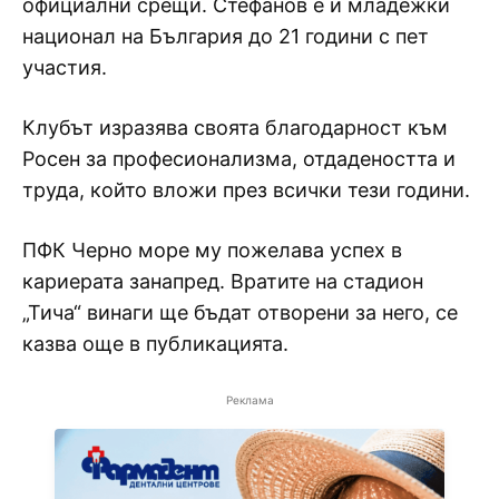
официални срещи. Стефанов е и младежки
национал на България до 21 години с пет
участия.
Клубът изразява своята благодарност към
Росен за професионализма, отдадеността и
труда, който вложи през всички тези години.
ПФК Черно море му пожелава успех в
кариерата занапред. Вратите на стадион
„Тича“ винаги ще бъдат отворени за него, се
казва още в публикацията.
Реклама