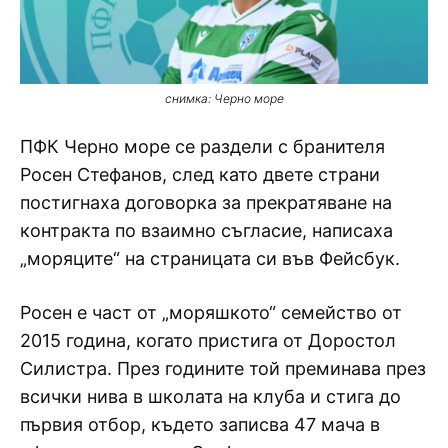
снимка: Черно море
ПФК Черно море се раздели с бранителя
Росен Стефанов, след като двете страни
постигнаха договорка за прекратяване на
контракта по взаимно съгласие, написаха
„моряците“ на страницата си във Фейсбук.
Росен е част от „моряшкото“ семейство от
2015 година, когато пристига от Доростол
Силистра. През годините той преминава през
всички нива в школата на клуба и стига до
първия отбор, където записва 47 мача в