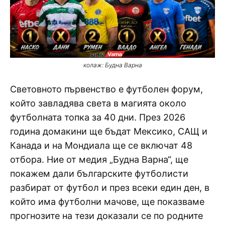
колаж: Будна Варна
Световното първенство е футболен форум,
който завладява света в магията около
футболната топка за 40 дни. През 2026
година домакини ще бъдат Мексико, САЩ и
Канада и на Мондиала ще се включат 48
отбора. Ние от медия „Будна Варна“, ще
покажем дали българските футболисти
разбират от футбол и през всеки един ден, в
който има футболни мачове, ще показваме
прогнозите на тези доказали се по родните