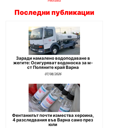
Реклама
Последни публикации
Заради намалено водоподаване в
жегите: Осигуряват водоноска за м-
ст Поляните край Варна
07/08/2026
Фентанилът почти измества хероина,
4 разследвания във Варна само през
юли