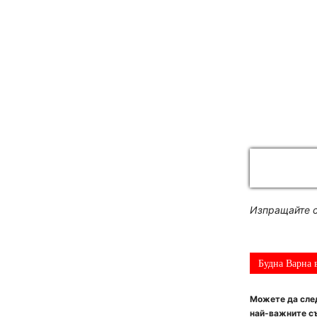
Изпращайте с
Будна Варна 
Можете да след
най-важните съ