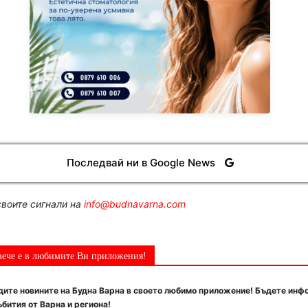
Последвай ни в Google News
воите сигнали на
info@budnavarna.com
вече е в любимите Ви приложения!
ите новините на Будна Варна в своето любимо приложение! Бъдете инф
бития от Варна и региона!