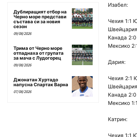
Изабел:
Дублиращият отбор на
Черно море представи
Чехия 1:1
състава си за новия
сезон
Швейцария 
09/08/2026
Канада 2:0
Мексико 2
Трима от Черно море
отпаднаха от групата
за мача с Лудогорец
Дария:
09/08/2026
Чехия 2:1
Джонатан Хуртадо
напусна Спартак Варна
Швейцария 
07/08/2026
Канада 2:0
Мексико 1:
Катрин:
Чехия 1:1