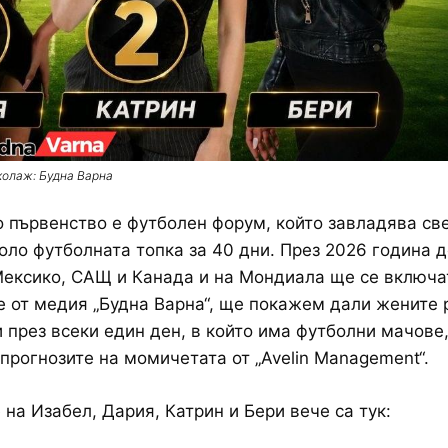
колаж: Будна Варна
 първенство е футболен форум, който завладява све
оло футболната топка за 40 дни. През 2026 година 
ексико, САЩ и Канада и на Мондиала ще се включа
е от медия „Будна Варна“, ще покажем дали жените 
и през всеки един ден, в който има футболни мачове
прогнозите на момичетата от „Avelin Management“.
 на Изабел, Дария, Катрин и Бери вече са тук: