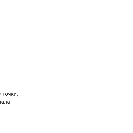
 точки,
нала