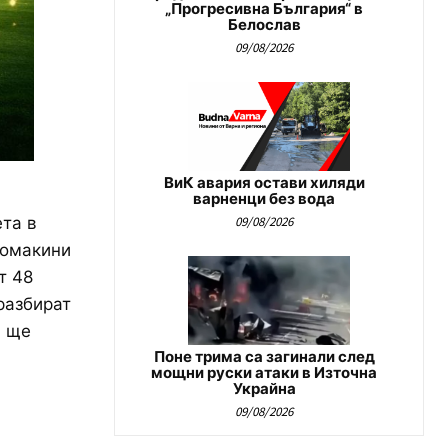
„Прогресивна България“ в
Белослав
09/08/2026
ВиК авария остави хиляди
варненци без вода
та в
09/08/2026
домакини
т 48
разбират
, ще
Поне трима са загинали след
мощни руски атаки в Източна
Украйна
09/08/2026