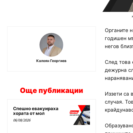
Органите н
годишен мъ
негов близ
Калоян Георгиев
След това 
дежурна сл
наранявани
Още публикации
Иззети са 
случая. То
Спешно евакуираха
крайдунавс
хората от мол
06/08/2026
Образувано