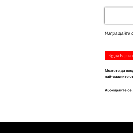
Изпращайте с
Будна Варна 
Можете да след
най-важните съ
Абонирайте се 