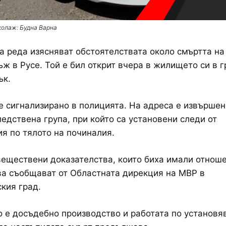
колаж: Будна Варна
а реда изясняват обстоятелствата около смъртта на
ж в Русе. Той е бил открит вчера в жилището си в г
ък.
е сигнализирано в полицията. На адреса е извършен
едствена група, при който са установени следи от
я по тялото на починалия.
веществени доказателства, които биха имали отнош
ва съобщават от Областната дирекция на МВР в
кия град.
 е досъдебно производство и работата по установя