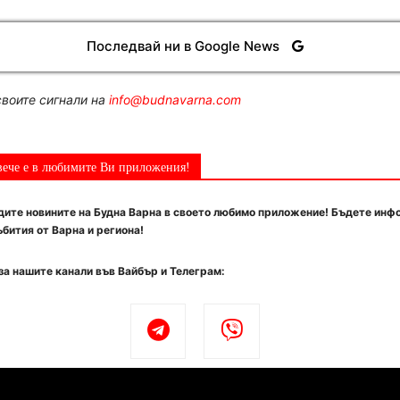
Последвай ни в Google News
воите сигнали на
info@budnavarna.com
вече е в любимите Ви приложения!
ите новините на Будна Варна в своето любимо приложение! Бъдете инф
бития от Варна и региона!
за нашите канали във Вайбър и Телеграм: