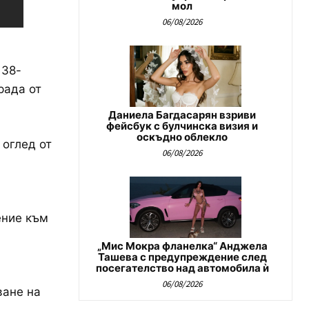
мол
06/08/2026
 38-
рада от
Даниела Багдасарян взриви
фейсбук с булчинска визия и
оскъдно облекло
 оглед от
06/08/2026
ение към
„Мис Мокра фланелка“ Анджела
Ташева с предупреждение след
посегателство над автомобила ѝ
06/08/2026
ване на