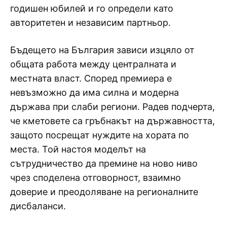
годишен юбилей и го определи като
авторитетен и независим партньор.
Бъдещето на България зависи изцяло от
общата работа между централната и
местната власт. Според премиера е
невъзможно да има силна и модерна
държава при слаби региони. Радев подчерта,
че кметовете са гръбнакът на държавността,
защото посрещат нуждите на хората по
места. Той настоя моделът на
сътрудничество да премине на ново ниво
чрез споделена отговорност, взаимно
доверие и преодоляване на регионалните
дисбаланси.