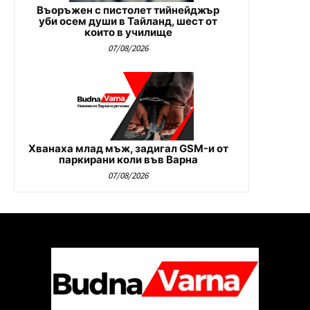
Въоръжен с пистолет тийнейджър
уби осем души в Тайланд, шест от
които в училище
07/08/2026
Хванаха млад мъж, задигал GSM-и от
паркирани коли във Варна
07/08/2026