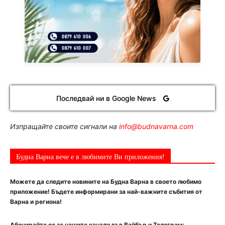
Последвай ни в Google News
Изпращайте своите сигнали на
info@budnavarna.com
Будна Варна вече е в любимите Ви приложения!
Можете да следите новините на Будна Варна в своето любимо
приложение! Бъдете информирани за най-важните събития от
Варна и региона!
Абонирайте се за нашите канали във Вайбър и Телеграм: