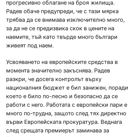
прогресивно облагане на броя жилища.
Радев обаче предупреди, че с тази мярка
трябва да се внимава изключително много,
за да не се предизвика скок в цените на
наемите, тъй като твърде много българи
живеят под наем.
Усвояването на европейските средства в
момента значително закъснява. Радев
разкри, че досега контролът върху
националния бюджет е бил занижен, поради
което е било по-лесно и безопасно да се
работи с него. Работата с европейски пари е
много по-трудна, защото след тях директно
върви Европейската прокуратура. Веднага
след срещата премиерът заминава за