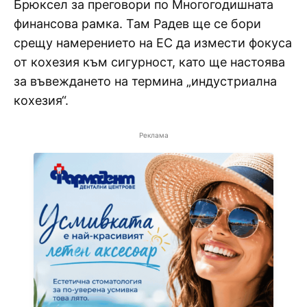
Брюксел за преговори по Многогодишната
финансова рамка. Там Радев ще се бори
срещу намерението на ЕС да измести фокуса
от кохезия към сигурност, като ще настоява
за въвеждането на термина „индустриална
кохезия“.
Реклама